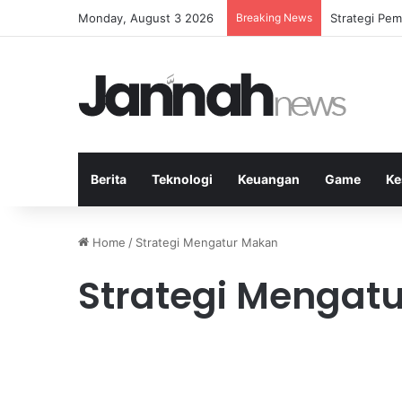
Monday, August 3 2026
Breaking News
Mengapa Lap
Berita
Teknologi
Keuangan
Game
Ke
Home
/
Strategi Mengatur Makan
Strategi Mengat