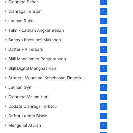
Olahraga Sehat
1
Olahraga Teratur
1
Latihan Rutin
1
Teknik Latihan Angkat Beban
1
Bahaya Konsumsi Makanan
1
Daftar HP Terbaru
1
Skill Manajemen Pengetahuan
1
Skill Digital Menghasilkan
1
Strategi Mencapai Kebebasan Finansial
1
Latihan Gym
1
Olahraga Malam Hari
1
Update Olahraga Terbaru
1
Daftar Laptop Bisnis
1
Mengenal Aturan
1