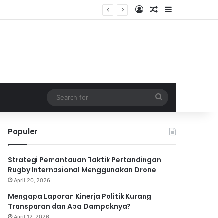
Log In
Random Article
Sidebar
Search
for
Populer
Strategi Pemantauan Taktik Pertandingan
Rugby Internasional Menggunakan Drone
April 20, 2026
Mengapa Laporan Kinerja Politik Kurang
Transparan dan Apa Dampaknya?
April 12, 2026