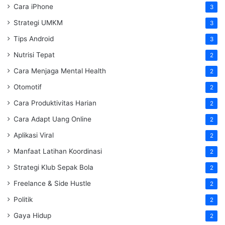
Cara iPhone
3
Strategi UMKM
3
Tips Android
3
Nutrisi Tepat
2
Cara Menjaga Mental Health
2
Otomotif
2
Cara Produktivitas Harian
2
Cara Adapt Uang Online
2
Aplikasi Viral
2
Manfaat Latihan Koordinasi
2
Strategi Klub Sepak Bola
2
Freelance & Side Hustle
2
Politik
2
Gaya Hidup
2