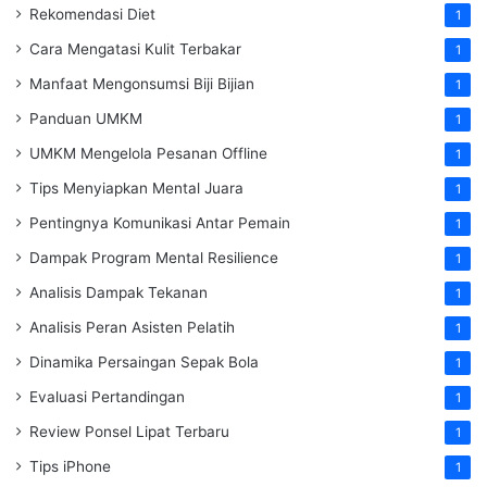
Rekomendasi Diet
1
Cara Mengatasi Kulit Terbakar
1
Manfaat Mengonsumsi Biji Bijian
1
Panduan UMKM
1
UMKM Mengelola Pesanan Offline
1
Tips Menyiapkan Mental Juara
1
Pentingnya Komunikasi Antar Pemain
1
Dampak Program Mental Resilience
1
Analisis Dampak Tekanan
1
Analisis Peran Asisten Pelatih
1
Dinamika Persaingan Sepak Bola
1
Evaluasi Pertandingan
1
Review Ponsel Lipat Terbaru
1
Tips iPhone
1