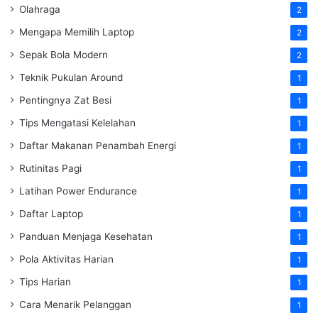
Olahraga
2
Mengapa Memilih Laptop
2
Sepak Bola Modern
2
Teknik Pukulan Around
1
Pentingnya Zat Besi
1
Tips Mengatasi Kelelahan
1
Daftar Makanan Penambah Energi
1
Rutinitas Pagi
1
Latihan Power Endurance
1
Daftar Laptop
1
Panduan Menjaga Kesehatan
1
Pola Aktivitas Harian
1
Tips Harian
1
Cara Menarik Pelanggan
1