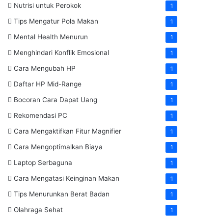
Nutrisi untuk Perokok
1
Tips Mengatur Pola Makan
1
Mental Health Menurun
1
Menghindari Konflik Emosional
1
Cara Mengubah HP
1
Daftar HP Mid-Range
1
Bocoran Cara Dapat Uang
1
Rekomendasi PC
1
Cara Mengaktifkan Fitur Magnifier
1
Cara Mengoptimalkan Biaya
1
Laptop Serbaguna
1
Cara Mengatasi Keinginan Makan
1
Tips Menurunkan Berat Badan
1
Olahraga Sehat
1