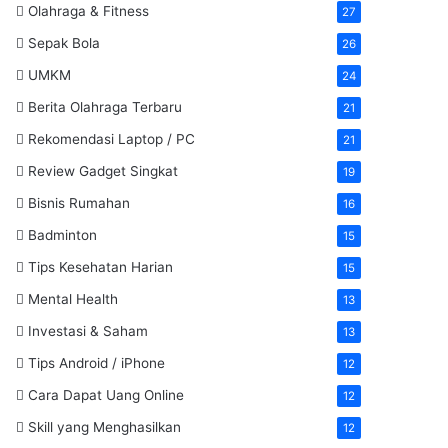
Olahraga & Fitness
27
Sepak Bola
26
UMKM
24
Berita Olahraga Terbaru
21
Rekomendasi Laptop / PC
21
Review Gadget Singkat
19
Bisnis Rumahan
16
Badminton
15
Tips Kesehatan Harian
15
Mental Health
13
Investasi & Saham
13
Tips Android / iPhone
12
Cara Dapat Uang Online
12
Skill yang Menghasilkan
12