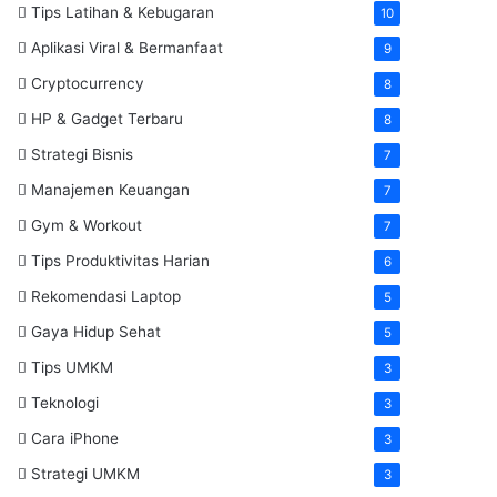
Tips Latihan & Kebugaran
10
Aplikasi Viral & Bermanfaat
9
Cryptocurrency
8
HP & Gadget Terbaru
8
Strategi Bisnis
7
Manajemen Keuangan
7
Gym & Workout
7
Tips Produktivitas Harian
6
Rekomendasi Laptop
5
Gaya Hidup Sehat
5
Tips UMKM
3
Teknologi
3
Cara iPhone
3
Strategi UMKM
3