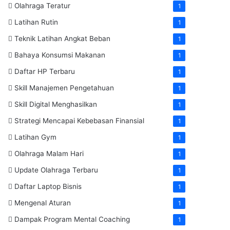
Olahraga Teratur
1
Latihan Rutin
1
Teknik Latihan Angkat Beban
1
Bahaya Konsumsi Makanan
1
Daftar HP Terbaru
1
Skill Manajemen Pengetahuan
1
Skill Digital Menghasilkan
1
Strategi Mencapai Kebebasan Finansial
1
Latihan Gym
1
Olahraga Malam Hari
1
Update Olahraga Terbaru
1
Daftar Laptop Bisnis
1
Mengenal Aturan
1
Dampak Program Mental Coaching
1