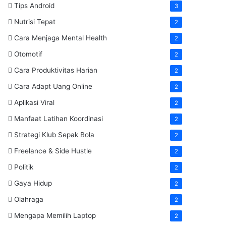
Tips Android
3
Nutrisi Tepat
2
Cara Menjaga Mental Health
2
Otomotif
2
Cara Produktivitas Harian
2
Cara Adapt Uang Online
2
Aplikasi Viral
2
Manfaat Latihan Koordinasi
2
Strategi Klub Sepak Bola
2
Freelance & Side Hustle
2
Politik
2
Gaya Hidup
2
Olahraga
2
Mengapa Memilih Laptop
2