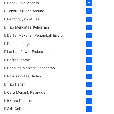
Sepak Bola Modern
2
Teknik Pukulan Around
1
Pentingnya Zat Besi
1
Tips Mengatasi Kelelahan
1
Daftar Makanan Penambah Energi
1
Rutinitas Pagi
1
Latihan Power Endurance
1
Daftar Laptop
1
Panduan Menjaga Kesehatan
1
Pola Aktivitas Harian
1
Tips Harian
1
Cara Menarik Pelanggan
1
5 Cara Promosi
1
Skill Online
1