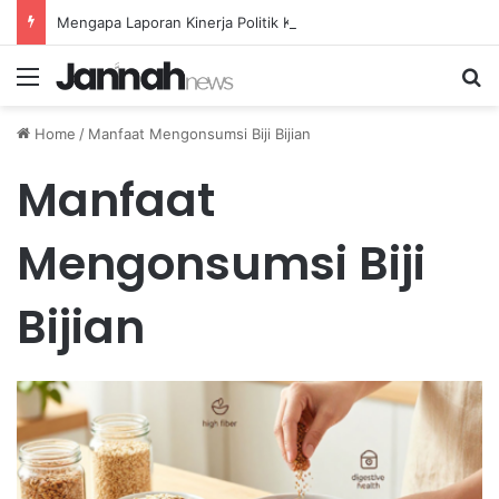
Mengapa Laporan Kinerja Politik Kurang Transparan dan Apa Dampaknya?
Menu
Se
Home
/
Manfaat Mengonsumsi Biji Bijian
Manfaat
Mengonsumsi Biji
Bijian