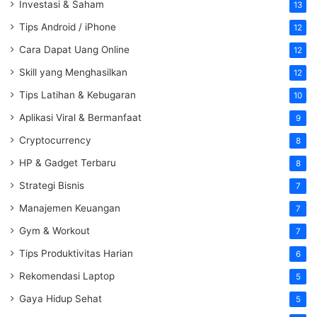
Investasi & Saham
13
Tips Android / iPhone
12
Cara Dapat Uang Online
12
Skill yang Menghasilkan
12
Tips Latihan & Kebugaran
10
Aplikasi Viral & Bermanfaat
9
Cryptocurrency
8
HP & Gadget Terbaru
8
Strategi Bisnis
7
Manajemen Keuangan
7
Gym & Workout
7
Tips Produktivitas Harian
6
Rekomendasi Laptop
5
Gaya Hidup Sehat
5