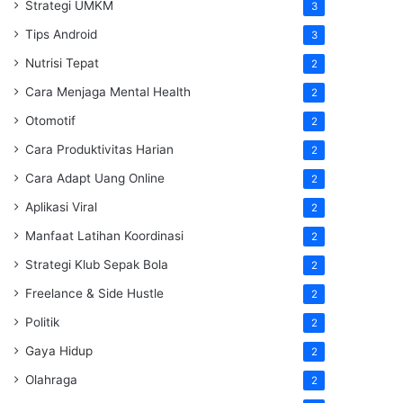
Strategi UMKM
3
Tips Android
3
Nutrisi Tepat
2
Cara Menjaga Mental Health
2
Otomotif
2
Cara Produktivitas Harian
2
Cara Adapt Uang Online
2
Aplikasi Viral
2
Manfaat Latihan Koordinasi
2
Strategi Klub Sepak Bola
2
Freelance & Side Hustle
2
Politik
2
Gaya Hidup
2
Olahraga
2