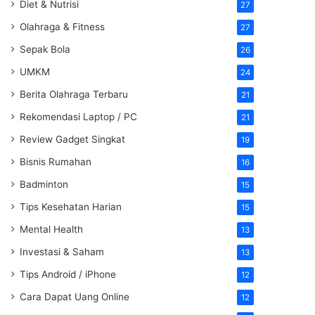
Diet & Nutrisi
27
Olahraga & Fitness
27
Sepak Bola
26
UMKM
24
Berita Olahraga Terbaru
21
Rekomendasi Laptop / PC
21
Review Gadget Singkat
19
Bisnis Rumahan
16
Badminton
15
Tips Kesehatan Harian
15
Mental Health
13
Investasi & Saham
13
Tips Android / iPhone
12
Cara Dapat Uang Online
12