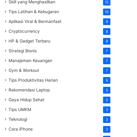
Skill yang Menghasilkan
12
Tips Latihan & Kebugaran
10
Aplikasi Viral & Bermanfaat
9
Cryptocurrency
8
HP & Gadget Terbaru
8
Strategi Bisnis
7
Manajemen Keuangan
7
Gym & Workout
7
Tips Produktivitas Harian
6
Rekomendasi Laptop
5
Gaya Hidup Sehat
5
Tips UMKM
3
Teknologi
3
Cara iPhone
3