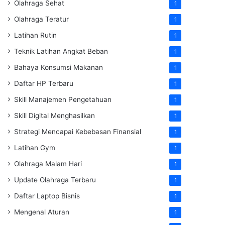
Olahraga Sehat
1
Olahraga Teratur
1
Latihan Rutin
1
Teknik Latihan Angkat Beban
1
Bahaya Konsumsi Makanan
1
Daftar HP Terbaru
1
Skill Manajemen Pengetahuan
1
Skill Digital Menghasilkan
1
Strategi Mencapai Kebebasan Finansial
1
Latihan Gym
1
Olahraga Malam Hari
1
Update Olahraga Terbaru
1
Daftar Laptop Bisnis
1
Mengenal Aturan
1