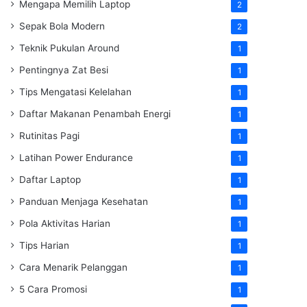
Mengapa Memilih Laptop
2
Sepak Bola Modern
2
Teknik Pukulan Around
1
Pentingnya Zat Besi
1
Tips Mengatasi Kelelahan
1
Daftar Makanan Penambah Energi
1
Rutinitas Pagi
1
Latihan Power Endurance
1
Daftar Laptop
1
Panduan Menjaga Kesehatan
1
Pola Aktivitas Harian
1
Tips Harian
1
Cara Menarik Pelanggan
1
5 Cara Promosi
1