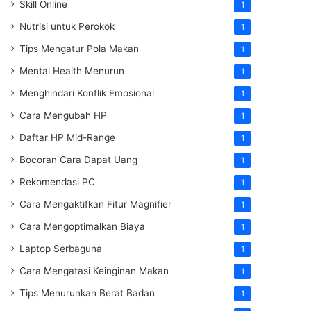
Skill Online
1
Nutrisi untuk Perokok
1
Tips Mengatur Pola Makan
1
Mental Health Menurun
1
Menghindari Konflik Emosional
1
Cara Mengubah HP
1
Daftar HP Mid-Range
1
Bocoran Cara Dapat Uang
1
Rekomendasi PC
1
Cara Mengaktifkan Fitur Magnifier
1
Cara Mengoptimalkan Biaya
1
Laptop Serbaguna
1
Cara Mengatasi Keinginan Makan
1
Tips Menurunkan Berat Badan
1