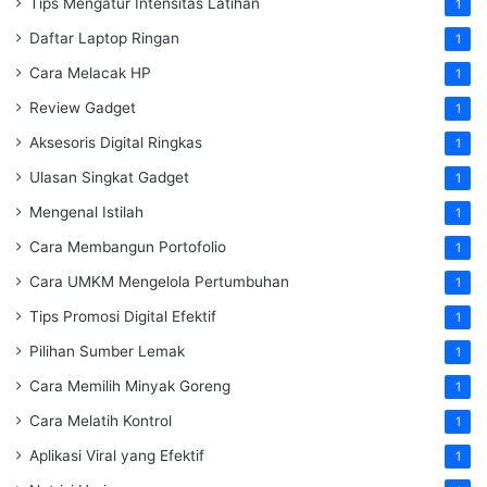
Tips Mengatur Intensitas Latihan
1
Daftar Laptop Ringan
1
Cara Melacak HP
1
Review Gadget
1
Aksesoris Digital Ringkas
1
Ulasan Singkat Gadget
1
Mengenal Istilah
1
Cara Membangun Portofolio
1
Cara UMKM Mengelola Pertumbuhan
1
Tips Promosi Digital Efektif
1
Pilihan Sumber Lemak
1
Cara Memilih Minyak Goreng
1
Cara Melatih Kontrol
1
Aplikasi Viral yang Efektif
1