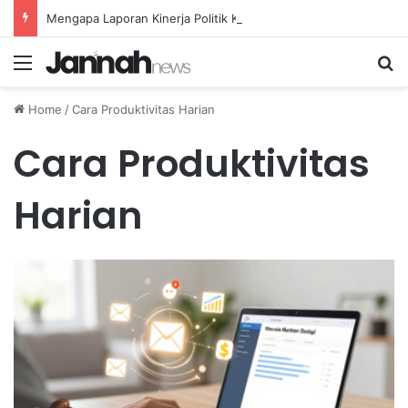
Mengapa Laporan Kinerja Politik Kurang Transparan dan Apa Dampaknya?
Menu
Se
Home
/
Cara Produktivitas Harian
Cara Produktivitas
Harian