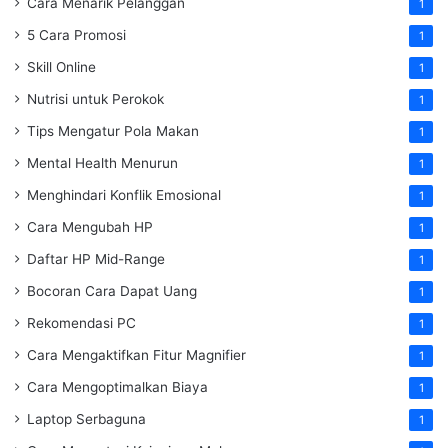
Cara Menarik Pelanggan
1
5 Cara Promosi
1
Skill Online
1
Nutrisi untuk Perokok
1
Tips Mengatur Pola Makan
1
Mental Health Menurun
1
Menghindari Konflik Emosional
1
Cara Mengubah HP
1
Daftar HP Mid-Range
1
Bocoran Cara Dapat Uang
1
Rekomendasi PC
1
Cara Mengaktifkan Fitur Magnifier
1
Cara Mengoptimalkan Biaya
1
Laptop Serbaguna
1