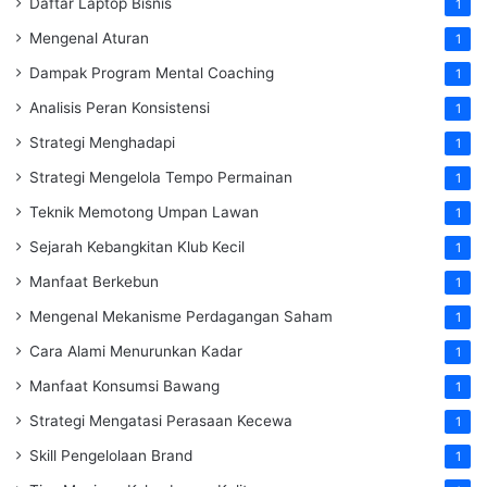
Daftar Laptop Bisnis
1
Mengenal Aturan
1
Dampak Program Mental Coaching
1
Analisis Peran Konsistensi
1
Strategi Menghadapi
1
Strategi Mengelola Tempo Permainan
1
Teknik Memotong Umpan Lawan
1
Sejarah Kebangkitan Klub Kecil
1
Manfaat Berkebun
1
Mengenal Mekanisme Perdagangan Saham
1
Cara Alami Menurunkan Kadar
1
Manfaat Konsumsi Bawang
1
Strategi Mengatasi Perasaan Kecewa
1
Skill Pengelolaan Brand
1