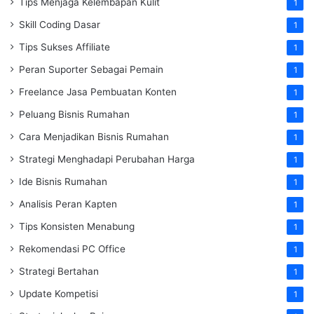
Tips Menjaga Kelembapan Kulit
1
Skill Coding Dasar
1
Tips Sukses Affiliate
1
Peran Suporter Sebagai Pemain
1
Freelance Jasa Pembuatan Konten
1
Peluang Bisnis Rumahan
1
Cara Menjadikan Bisnis Rumahan
1
Strategi Menghadapi Perubahan Harga
1
Ide Bisnis Rumahan
1
Analisis Peran Kapten
1
Tips Konsisten Menabung
1
Rekomendasi PC Office
1
Strategi Bertahan
1
Update Kompetisi
1