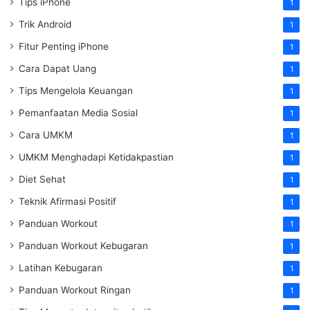
Tips iPhone
1
Trik Android
1
Fitur Penting iPhone
1
Cara Dapat Uang
1
Tips Mengelola Keuangan
1
Pemanfaatan Media Sosial
1
Cara UMKM
1
UMKM Menghadapi Ketidakpastian
1
Diet Sehat
1
Teknik Afirmasi Positif
1
Panduan Workout
1
Panduan Workout Kebugaran
1
Latihan Kebugaran
1
Panduan Workout Ringan
1