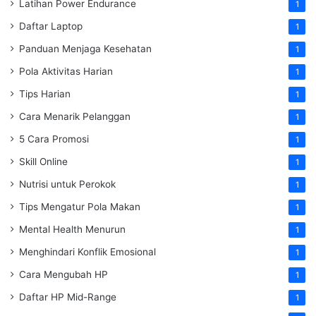
Latihan Power Endurance
1
Daftar Laptop
1
Panduan Menjaga Kesehatan
1
Pola Aktivitas Harian
1
Tips Harian
1
Cara Menarik Pelanggan
1
5 Cara Promosi
1
Skill Online
1
Nutrisi untuk Perokok
1
Tips Mengatur Pola Makan
1
Mental Health Menurun
1
Menghindari Konflik Emosional
1
Cara Mengubah HP
1
Daftar HP Mid-Range
1