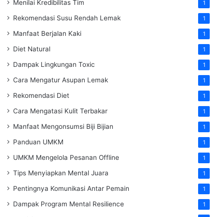
Menilai Kredibilitas Tim
1
Rekomendasi Susu Rendah Lemak
1
Manfaat Berjalan Kaki
1
Diet Natural
1
Dampak Lingkungan Toxic
1
Cara Mengatur Asupan Lemak
1
Rekomendasi Diet
1
Cara Mengatasi Kulit Terbakar
1
Manfaat Mengonsumsi Biji Bijian
1
Panduan UMKM
1
UMKM Mengelola Pesanan Offline
1
Tips Menyiapkan Mental Juara
1
Pentingnya Komunikasi Antar Pemain
1
Dampak Program Mental Resilience
1