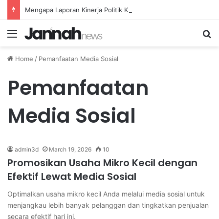
Mengapa Laporan Kinerja Politik Kurang Transparan dan Apa Dampaknya?
Menu
Se
Home
/
Pemanfaatan Media Sosial
Pemanfaatan
Media Sosial
admin3d
March 19, 2026
10
Promosikan Usaha Mikro Kecil dengan
Efektif Lewat Media Sosial
Optimalkan usaha mikro kecil Anda melalui media sosial untuk
menjangkau lebih banyak pelanggan dan tingkatkan penjualan
secara efektif hari ini.