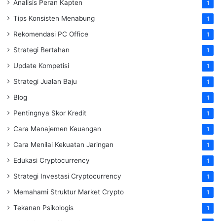
Analisis Peran Kapten
1
Tips Konsisten Menabung
1
Rekomendasi PC Office
1
Strategi Bertahan
1
Update Kompetisi
1
Strategi Jualan Baju
1
Blog
1
Pentingnya Skor Kredit
1
Cara Manajemen Keuangan
1
Cara Menilai Kekuatan Jaringan
1
Edukasi Cryptocurrency
1
Strategi Investasi Cryptocurrency
1
Memahami Struktur Market Crypto
1
Tekanan Psikologis
1