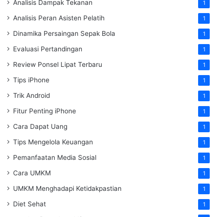
Analisis Dampak Tekanan
1
Analisis Peran Asisten Pelatih
1
Dinamika Persaingan Sepak Bola
1
Evaluasi Pertandingan
1
Review Ponsel Lipat Terbaru
1
Tips iPhone
1
Trik Android
1
Fitur Penting iPhone
1
Cara Dapat Uang
1
Tips Mengelola Keuangan
1
Pemanfaatan Media Sosial
1
Cara UMKM
1
UMKM Menghadapi Ketidakpastian
1
Diet Sehat
1