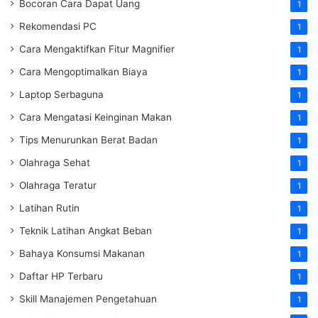
Bocoran Cara Dapat Uang
1
Rekomendasi PC
1
Cara Mengaktifkan Fitur Magnifier
1
Cara Mengoptimalkan Biaya
1
Laptop Serbaguna
1
Cara Mengatasi Keinginan Makan
1
Tips Menurunkan Berat Badan
1
Olahraga Sehat
1
Olahraga Teratur
1
Latihan Rutin
1
Teknik Latihan Angkat Beban
1
Bahaya Konsumsi Makanan
1
Daftar HP Terbaru
1
Skill Manajemen Pengetahuan
1