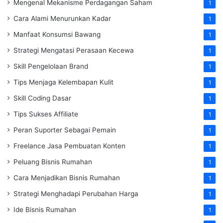
Mengenal Mekanisme Perdagangan Saham
1
Cara Alami Menurunkan Kadar
1
Manfaat Konsumsi Bawang
1
Strategi Mengatasi Perasaan Kecewa
1
Skill Pengelolaan Brand
1
Tips Menjaga Kelembapan Kulit
1
Skill Coding Dasar
1
Tips Sukses Affiliate
1
Peran Suporter Sebagai Pemain
1
Freelance Jasa Pembuatan Konten
1
Peluang Bisnis Rumahan
1
Cara Menjadikan Bisnis Rumahan
1
Strategi Menghadapi Perubahan Harga
1
Ide Bisnis Rumahan
1