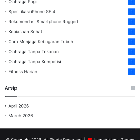
Olahraga Pagi
1
Spesifikasi iPhone SE 4
1
Rekomendasi Smartphone Rugged
1
Kebiasaan Sehat
1
Cara Menjaga Kebugaran Tubuh
1
Olahraga Tanpa Tekanan
1
Olahraga Tanpa Kompetisi
1
Fitness Harian
1
Arsip
April 2026
March 2026
© Copyright 2026, All Rights Reserved |
Jannah News Theme