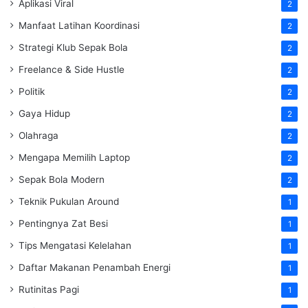
Aplikasi Viral
2
Manfaat Latihan Koordinasi
2
Strategi Klub Sepak Bola
2
Freelance & Side Hustle
2
Politik
2
Gaya Hidup
2
Olahraga
2
Mengapa Memilih Laptop
2
Sepak Bola Modern
2
Teknik Pukulan Around
1
Pentingnya Zat Besi
1
Tips Mengatasi Kelelahan
1
Daftar Makanan Penambah Energi
1
Rutinitas Pagi
1