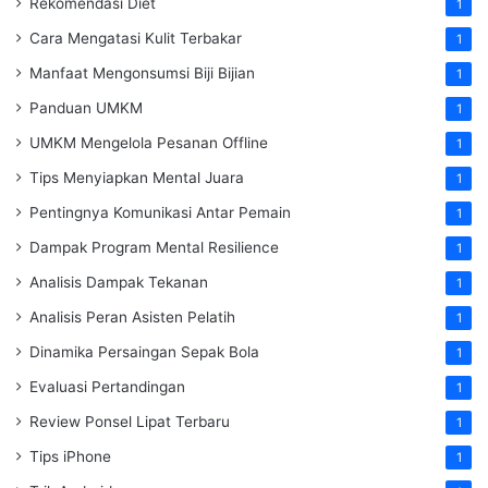
Rekomendasi Diet
1
Cara Mengatasi Kulit Terbakar
1
Manfaat Mengonsumsi Biji Bijian
1
Panduan UMKM
1
UMKM Mengelola Pesanan Offline
1
Tips Menyiapkan Mental Juara
1
Pentingnya Komunikasi Antar Pemain
1
Dampak Program Mental Resilience
1
Analisis Dampak Tekanan
1
Analisis Peran Asisten Pelatih
1
Dinamika Persaingan Sepak Bola
1
Evaluasi Pertandingan
1
Review Ponsel Lipat Terbaru
1
Tips iPhone
1