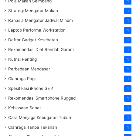
Pola Makan Seimbang
1
Strategi Mengatur Makan
1
Rahasia Mengatur Jadwal Minum
1
Laptop Performa Workstation
1
Daftar Gadget Kesehatan
1
Rekomendasi Diet Rendah Garam
1
Nutrisi Penting
1
Perbedaan Mendasar
1
Olahraga Pagi
1
Spesifikasi iPhone SE 4
1
Rekomendasi Smartphone Rugged
1
Kebiasaan Sehat
1
Cara Menjaga Kebugaran Tubuh
1
Olahraga Tanpa Tekanan
1