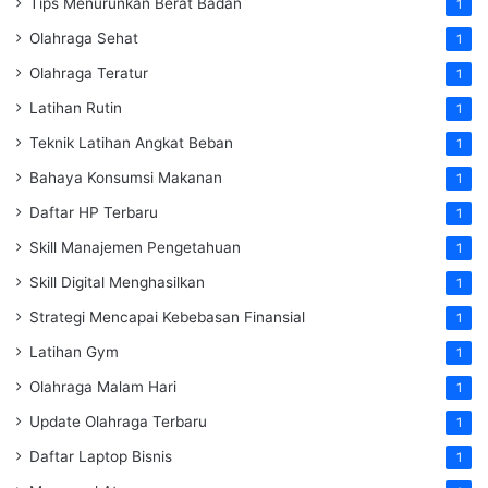
Tips Menurunkan Berat Badan
1
Olahraga Sehat
1
Olahraga Teratur
1
Latihan Rutin
1
Teknik Latihan Angkat Beban
1
Bahaya Konsumsi Makanan
1
Daftar HP Terbaru
1
Skill Manajemen Pengetahuan
1
Skill Digital Menghasilkan
1
Strategi Mencapai Kebebasan Finansial
1
Latihan Gym
1
Olahraga Malam Hari
1
Update Olahraga Terbaru
1
Daftar Laptop Bisnis
1