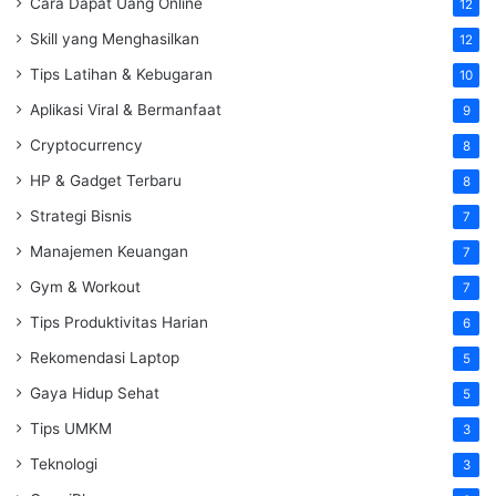
Cara Dapat Uang Online
12
Skill yang Menghasilkan
12
Tips Latihan & Kebugaran
10
Aplikasi Viral & Bermanfaat
9
Cryptocurrency
8
HP & Gadget Terbaru
8
Strategi Bisnis
7
Manajemen Keuangan
7
Gym & Workout
7
Tips Produktivitas Harian
6
Rekomendasi Laptop
5
Gaya Hidup Sehat
5
Tips UMKM
3
Teknologi
3