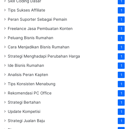
Skill Coding Dasar
1
Tips Sukses Affiliate
1
Peran Suporter Sebagai Pemain
1
Freelance Jasa Pembuatan Konten
1
Peluang Bisnis Rumahan
1
Cara Menjadikan Bisnis Rumahan
1
Strategi Menghadapi Perubahan Harga
1
Ide Bisnis Rumahan
1
Analisis Peran Kapten
1
Tips Konsisten Menabung
1
Rekomendasi PC Office
1
Strategi Bertahan
1
Update Kompetisi
1
Strategi Jualan Baju
1