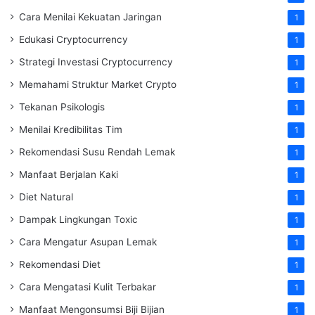
Cara Menilai Kekuatan Jaringan
1
Edukasi Cryptocurrency
1
Strategi Investasi Cryptocurrency
1
Memahami Struktur Market Crypto
1
Tekanan Psikologis
1
Menilai Kredibilitas Tim
1
Rekomendasi Susu Rendah Lemak
1
Manfaat Berjalan Kaki
1
Diet Natural
1
Dampak Lingkungan Toxic
1
Cara Mengatur Asupan Lemak
1
Rekomendasi Diet
1
Cara Mengatasi Kulit Terbakar
1
Manfaat Mengonsumsi Biji Bijian
1