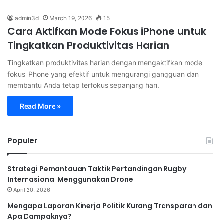
admin3d
March 19, 2026
15
Cara Aktifkan Mode Fokus iPhone untuk
Tingkatkan Produktivitas Harian
Tingkatkan produktivitas harian dengan mengaktifkan mode
fokus iPhone yang efektif untuk mengurangi gangguan dan
membantu Anda tetap terfokus sepanjang hari.
Read More »
Populer
Strategi Pemantauan Taktik Pertandingan Rugby
Internasional Menggunakan Drone
April 20, 2026
Mengapa Laporan Kinerja Politik Kurang Transparan dan
Apa Dampaknya?