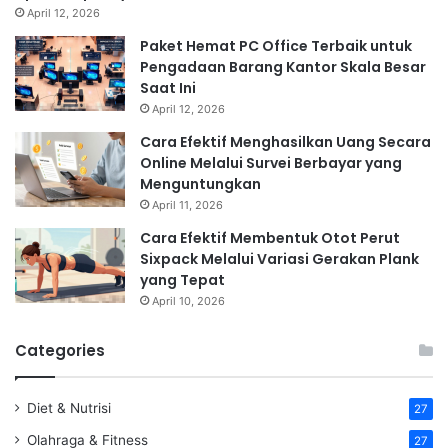
April 12, 2026
Paket Hemat PC Office Terbaik untuk
Pengadaan Barang Kantor Skala Besar
Saat Ini
April 12, 2026
Cara Efektif Menghasilkan Uang Secara
Online Melalui Survei Berbayar yang
Menguntungkan
April 11, 2026
Cara Efektif Membentuk Otot Perut
Sixpack Melalui Variasi Gerakan Plank
yang Tepat
April 10, 2026
Categories
Diet & Nutrisi
27
Olahraga & Fitness
27