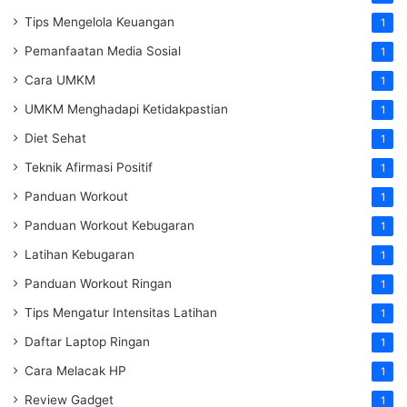
Tips Mengelola Keuangan
1
Pemanfaatan Media Sosial
1
Cara UMKM
1
UMKM Menghadapi Ketidakpastian
1
Diet Sehat
1
Teknik Afirmasi Positif
1
Panduan Workout
1
Panduan Workout Kebugaran
1
Latihan Kebugaran
1
Panduan Workout Ringan
1
Tips Mengatur Intensitas Latihan
1
Daftar Laptop Ringan
1
Cara Melacak HP
1
Review Gadget
1