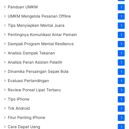
Panduan UMKM
1
UMKM Mengelola Pesanan Offline
1
Tips Menyiapkan Mental Juara
1
Pentingnya Komunikasi Antar Pemain
1
Dampak Program Mental Resilience
1
Analisis Dampak Tekanan
1
Analisis Peran Asisten Pelatih
1
Dinamika Persaingan Sepak Bola
1
Evaluasi Pertandingan
1
Review Ponsel Lipat Terbaru
1
Tips iPhone
1
Trik Android
1
Fitur Penting iPhone
1
Cara Dapat Uang
1