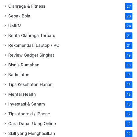
Olahraga & Fitness
27
Sepak Bola
26
UMKM
24
Berita Olahraga Terbaru
21
Rekomendasi Laptop / PC
21
Review Gadget Singkat
19
Bisnis Rumahan
16
Badminton
15
Tips Kesehatan Harian
15
Mental Health
13
Investasi & Saham
13
Tips Android / iPhone
12
Cara Dapat Uang Online
12
Skill yang Menghasilkan
12