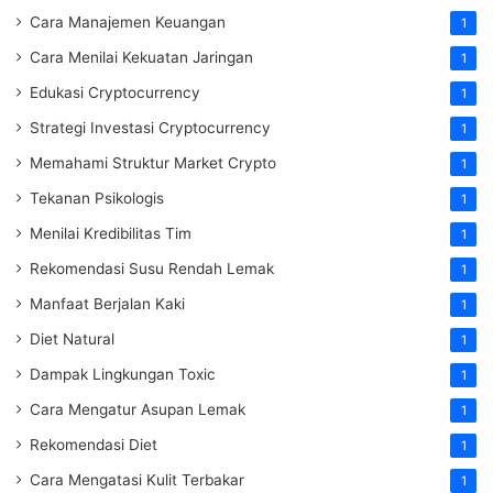
Cara Manajemen Keuangan
1
Cara Menilai Kekuatan Jaringan
1
Edukasi Cryptocurrency
1
Strategi Investasi Cryptocurrency
1
Memahami Struktur Market Crypto
1
Tekanan Psikologis
1
Menilai Kredibilitas Tim
1
Rekomendasi Susu Rendah Lemak
1
Manfaat Berjalan Kaki
1
Diet Natural
1
Dampak Lingkungan Toxic
1
Cara Mengatur Asupan Lemak
1
Rekomendasi Diet
1
Cara Mengatasi Kulit Terbakar
1