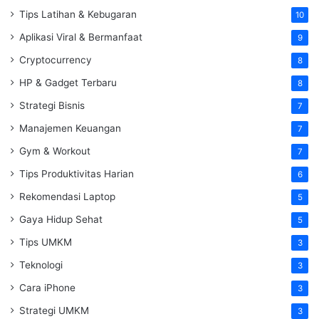
Tips Latihan & Kebugaran
10
Aplikasi Viral & Bermanfaat
9
Cryptocurrency
8
HP & Gadget Terbaru
8
Strategi Bisnis
7
Manajemen Keuangan
7
Gym & Workout
7
Tips Produktivitas Harian
6
Rekomendasi Laptop
5
Gaya Hidup Sehat
5
Tips UMKM
3
Teknologi
3
Cara iPhone
3
Strategi UMKM
3