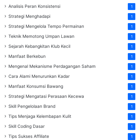
Analisis Peran Konsistensi
1
Strategi Menghadapi
1
Strategi Mengelola Tempo Permainan
1
Teknik Memotong Umpan Lawan
1
Sejarah Kebangkitan Klub Kecil
1
Manfaat Berkebun
1
Mengenal Mekanisme Perdagangan Saham
1
Cara Alami Menurunkan Kadar
1
Manfaat Konsumsi Bawang
1
Strategi Mengatasi Perasaan Kecewa
1
Skill Pengelolaan Brand
1
Tips Menjaga Kelembapan Kulit
1
Skill Coding Dasar
1
Tips Sukses Affiliate
1