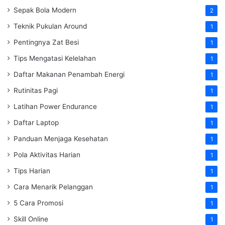
Sepak Bola Modern
2
Teknik Pukulan Around
1
Pentingnya Zat Besi
1
Tips Mengatasi Kelelahan
1
Daftar Makanan Penambah Energi
1
Rutinitas Pagi
1
Latihan Power Endurance
1
Daftar Laptop
1
Panduan Menjaga Kesehatan
1
Pola Aktivitas Harian
1
Tips Harian
1
Cara Menarik Pelanggan
1
5 Cara Promosi
1
Skill Online
1