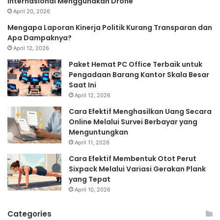
Internasional Menggunakan Drone
April 20, 2026
Mengapa Laporan Kinerja Politik Kurang Transparan dan
Apa Dampaknya?
April 12, 2026
Paket Hemat PC Office Terbaik untuk
Pengadaan Barang Kantor Skala Besar
Saat Ini
April 12, 2026
Cara Efektif Menghasilkan Uang Secara
Online Melalui Survei Berbayar yang
Menguntungkan
April 11, 2026
Cara Efektif Membentuk Otot Perut
Sixpack Melalui Variasi Gerakan Plank
yang Tepat
April 10, 2026
Categories