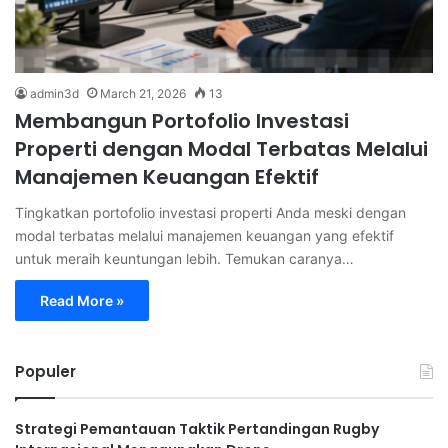
admin3d
March 21, 2026
13
Membangun Portofolio Investasi
Properti dengan Modal Terbatas Melalui
Manajemen Keuangan Efektif
Tingkatkan portofolio investasi properti Anda meski dengan
modal terbatas melalui manajemen keuangan yang efektif
untuk meraih keuntungan lebih. Temukan caranya…
Read More »
Populer
Strategi Pemantauan Taktik Pertandingan Rugby