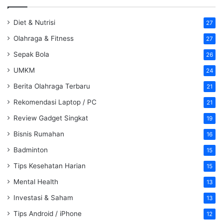
Diet & Nutrisi
27
Olahraga & Fitness
27
Sepak Bola
26
UMKM
24
Berita Olahraga Terbaru
21
Rekomendasi Laptop / PC
21
Review Gadget Singkat
19
Bisnis Rumahan
16
Badminton
15
Tips Kesehatan Harian
15
Mental Health
13
Investasi & Saham
13
Tips Android / iPhone
12