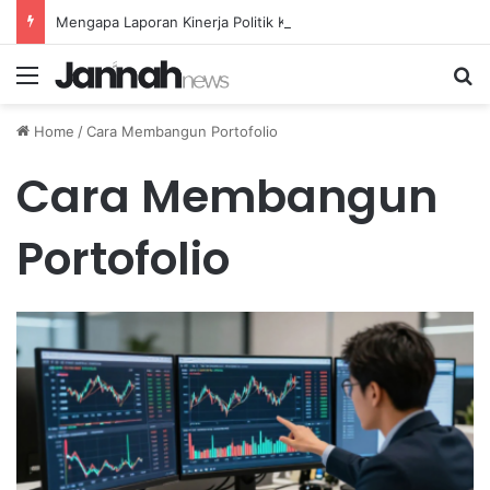
Mengapa Laporan Kinerja Politik Kurang Transparan dan Apa Dampaknya?
Menu
Se
Home
/
Cara Membangun Portofolio
Cara Membangun
Portofolio