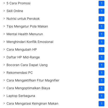
5 Cara Promosi
1
Skill Online
1
Nutrisi untuk Perokok
1
Tips Mengatur Pola Makan
1
Mental Health Menurun
1
Menghindari Konflik Emosional
1
Cara Mengubah HP
1
Daftar HP Mid-Range
1
Bocoran Cara Dapat Uang
1
Rekomendasi PC
1
Cara Mengaktifkan Fitur Magnifier
1
Cara Mengoptimalkan Biaya
1
Laptop Serbaguna
1
Cara Mengatasi Keinginan Makan
1