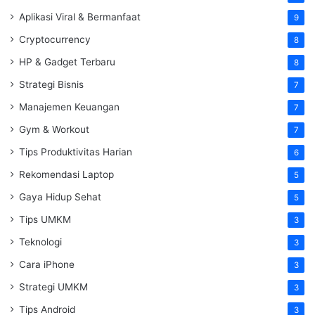
Aplikasi Viral & Bermanfaat
9
Cryptocurrency
8
HP & Gadget Terbaru
8
Strategi Bisnis
7
Manajemen Keuangan
7
Gym & Workout
7
Tips Produktivitas Harian
6
Rekomendasi Laptop
5
Gaya Hidup Sehat
5
Tips UMKM
3
Teknologi
3
Cara iPhone
3
Strategi UMKM
3
Tips Android
3