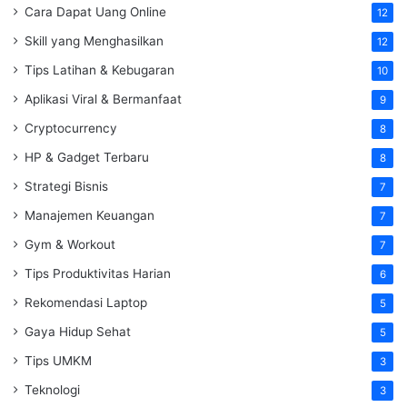
Cara Dapat Uang Online
12
Skill yang Menghasilkan
12
Tips Latihan & Kebugaran
10
Aplikasi Viral & Bermanfaat
9
Cryptocurrency
8
HP & Gadget Terbaru
8
Strategi Bisnis
7
Manajemen Keuangan
7
Gym & Workout
7
Tips Produktivitas Harian
6
Rekomendasi Laptop
5
Gaya Hidup Sehat
5
Tips UMKM
3
Teknologi
3