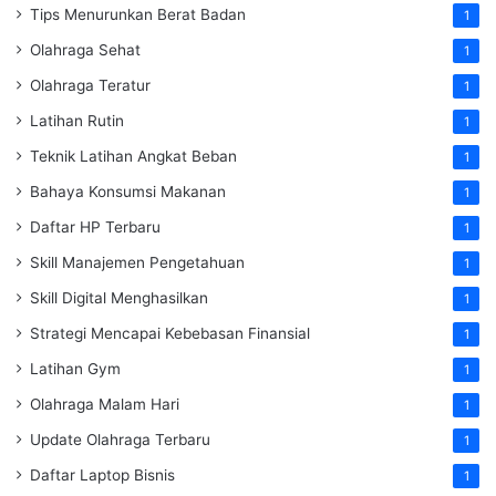
Tips Menurunkan Berat Badan
1
Olahraga Sehat
1
Olahraga Teratur
1
Latihan Rutin
1
Teknik Latihan Angkat Beban
1
Bahaya Konsumsi Makanan
1
Daftar HP Terbaru
1
Skill Manajemen Pengetahuan
1
Skill Digital Menghasilkan
1
Strategi Mencapai Kebebasan Finansial
1
Latihan Gym
1
Olahraga Malam Hari
1
Update Olahraga Terbaru
1
Daftar Laptop Bisnis
1