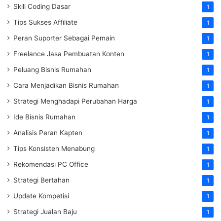
Skill Coding Dasar
1
Tips Sukses Affiliate
1
Peran Suporter Sebagai Pemain
1
Freelance Jasa Pembuatan Konten
1
Peluang Bisnis Rumahan
1
Cara Menjadikan Bisnis Rumahan
1
Strategi Menghadapi Perubahan Harga
1
Ide Bisnis Rumahan
1
Analisis Peran Kapten
1
Tips Konsisten Menabung
1
Rekomendasi PC Office
1
Strategi Bertahan
1
Update Kompetisi
1
Strategi Jualan Baju
1