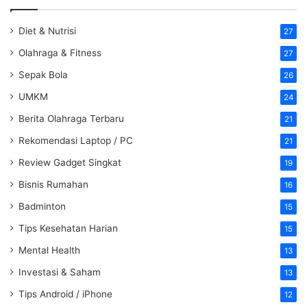
Diet & Nutrisi
27
Olahraga & Fitness
27
Sepak Bola
26
UMKM
24
Berita Olahraga Terbaru
21
Rekomendasi Laptop / PC
21
Review Gadget Singkat
19
Bisnis Rumahan
16
Badminton
15
Tips Kesehatan Harian
15
Mental Health
13
Investasi & Saham
13
Tips Android / iPhone
12