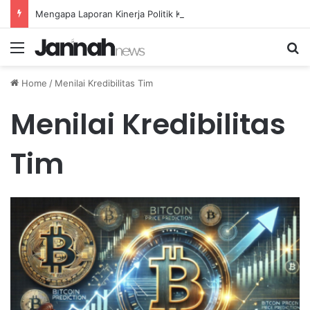
Mengapa Laporan Kinerja Politik Kurang Transparan dan Apa Dampaknya?
Menu
Se
Home
/
Menilai Kredibilitas Tim
Menilai Kredibilitas
Tim