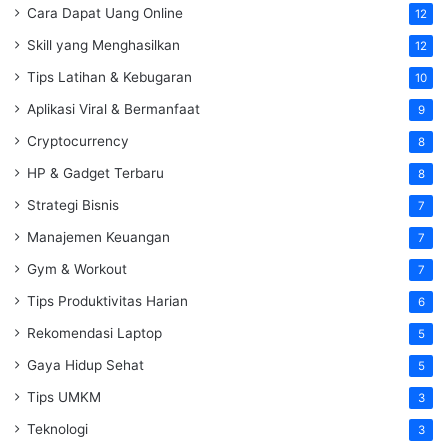
Cara Dapat Uang Online
12
Skill yang Menghasilkan
12
Tips Latihan & Kebugaran
10
Aplikasi Viral & Bermanfaat
9
Cryptocurrency
8
HP & Gadget Terbaru
8
Strategi Bisnis
7
Manajemen Keuangan
7
Gym & Workout
7
Tips Produktivitas Harian
6
Rekomendasi Laptop
5
Gaya Hidup Sehat
5
Tips UMKM
3
Teknologi
3