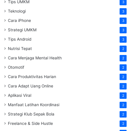
Tips UMKM
3
Teknologi
3
Cara iPhone
3
Strategi UMKM
3
Tips Android
3
Nutrisi Tepat
2
Cara Menjaga Mental Health
2
Otomotif
2
Cara Produktivitas Harian
2
Cara Adapt Uang Online
2
Aplikasi Viral
2
Manfaat Latihan Koordinasi
2
Strategi Klub Sepak Bola
2
Freelance & Side Hustle
2