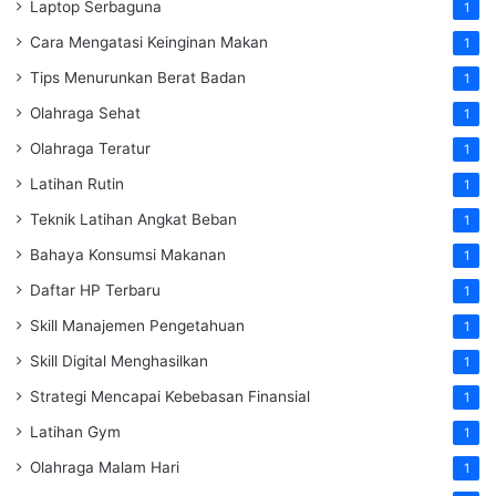
Laptop Serbaguna
1
Cara Mengatasi Keinginan Makan
1
Tips Menurunkan Berat Badan
1
Olahraga Sehat
1
Olahraga Teratur
1
Latihan Rutin
1
Teknik Latihan Angkat Beban
1
Bahaya Konsumsi Makanan
1
Daftar HP Terbaru
1
Skill Manajemen Pengetahuan
1
Skill Digital Menghasilkan
1
Strategi Mencapai Kebebasan Finansial
1
Latihan Gym
1
Olahraga Malam Hari
1