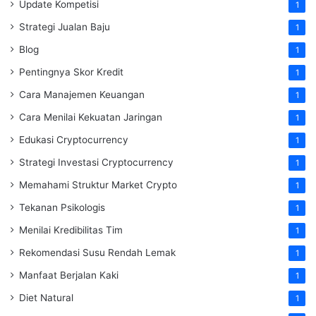
Update Kompetisi
1
Strategi Jualan Baju
1
Blog
1
Pentingnya Skor Kredit
1
Cara Manajemen Keuangan
1
Cara Menilai Kekuatan Jaringan
1
Edukasi Cryptocurrency
1
Strategi Investasi Cryptocurrency
1
Memahami Struktur Market Crypto
1
Tekanan Psikologis
1
Menilai Kredibilitas Tim
1
Rekomendasi Susu Rendah Lemak
1
Manfaat Berjalan Kaki
1
Diet Natural
1