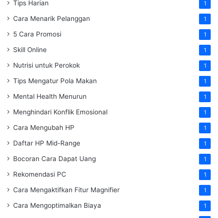
Tips Harian
1
Cara Menarik Pelanggan
1
5 Cara Promosi
1
Skill Online
1
Nutrisi untuk Perokok
1
Tips Mengatur Pola Makan
1
Mental Health Menurun
1
Menghindari Konflik Emosional
1
Cara Mengubah HP
1
Daftar HP Mid-Range
1
Bocoran Cara Dapat Uang
1
Rekomendasi PC
1
Cara Mengaktifkan Fitur Magnifier
1
Cara Mengoptimalkan Biaya
1