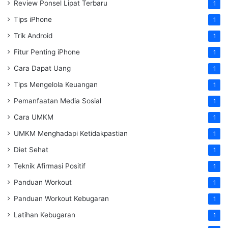
Review Ponsel Lipat Terbaru
1
Tips iPhone
1
Trik Android
1
Fitur Penting iPhone
1
Cara Dapat Uang
1
Tips Mengelola Keuangan
1
Pemanfaatan Media Sosial
1
Cara UMKM
1
UMKM Menghadapi Ketidakpastian
1
Diet Sehat
1
Teknik Afirmasi Positif
1
Panduan Workout
1
Panduan Workout Kebugaran
1
Latihan Kebugaran
1