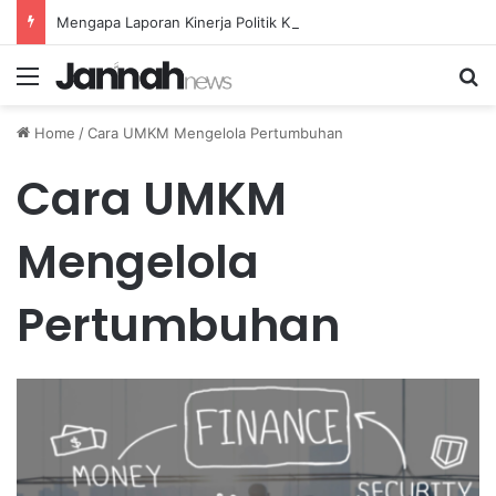
Mengapa Laporan Kinerja Politik Kurang Transparan dan Apa Dampaknya?
Menu
Se
Home
/
Cara UMKM Mengelola Pertumbuhan
Cara UMKM
Mengelola
Pertumbuhan