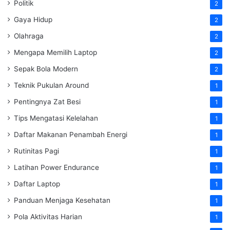
Politik
2
Gaya Hidup
2
Olahraga
2
Mengapa Memilih Laptop
2
Sepak Bola Modern
2
Teknik Pukulan Around
1
Pentingnya Zat Besi
1
Tips Mengatasi Kelelahan
1
Daftar Makanan Penambah Energi
1
Rutinitas Pagi
1
Latihan Power Endurance
1
Daftar Laptop
1
Panduan Menjaga Kesehatan
1
Pola Aktivitas Harian
1