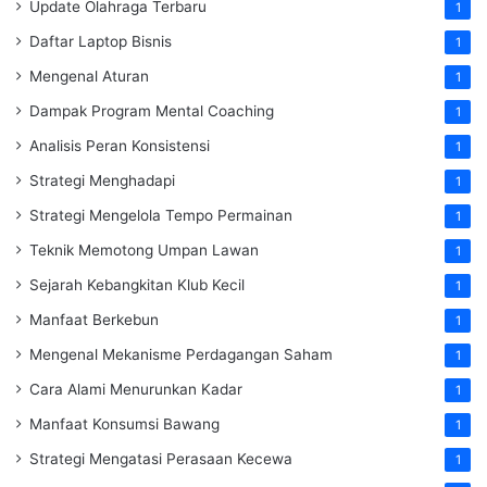
Update Olahraga Terbaru
1
Daftar Laptop Bisnis
1
Mengenal Aturan
1
Dampak Program Mental Coaching
1
Analisis Peran Konsistensi
1
Strategi Menghadapi
1
Strategi Mengelola Tempo Permainan
1
Teknik Memotong Umpan Lawan
1
Sejarah Kebangkitan Klub Kecil
1
Manfaat Berkebun
1
Mengenal Mekanisme Perdagangan Saham
1
Cara Alami Menurunkan Kadar
1
Manfaat Konsumsi Bawang
1
Strategi Mengatasi Perasaan Kecewa
1