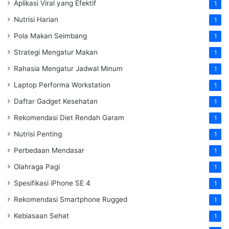
Aplikasi Viral yang Efektif
1
Nutrisi Harian
1
Pola Makan Seimbang
1
Strategi Mengatur Makan
1
Rahasia Mengatur Jadwal Minum
1
Laptop Performa Workstation
1
Daftar Gadget Kesehatan
1
Rekomendasi Diet Rendah Garam
1
Nutrisi Penting
1
Perbedaan Mendasar
1
Olahraga Pagi
1
Spesifikasi iPhone SE 4
1
Rekomendasi Smartphone Rugged
1
Kebiasaan Sehat
1