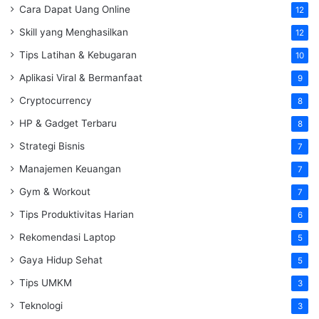
Cara Dapat Uang Online
12
Skill yang Menghasilkan
12
Tips Latihan & Kebugaran
10
Aplikasi Viral & Bermanfaat
9
Cryptocurrency
8
HP & Gadget Terbaru
8
Strategi Bisnis
7
Manajemen Keuangan
7
Gym & Workout
7
Tips Produktivitas Harian
6
Rekomendasi Laptop
5
Gaya Hidup Sehat
5
Tips UMKM
3
Teknologi
3