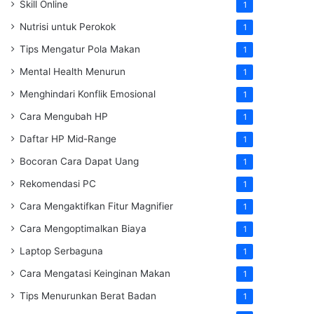
Skill Online
1
Nutrisi untuk Perokok
1
Tips Mengatur Pola Makan
1
Mental Health Menurun
1
Menghindari Konflik Emosional
1
Cara Mengubah HP
1
Daftar HP Mid-Range
1
Bocoran Cara Dapat Uang
1
Rekomendasi PC
1
Cara Mengaktifkan Fitur Magnifier
1
Cara Mengoptimalkan Biaya
1
Laptop Serbaguna
1
Cara Mengatasi Keinginan Makan
1
Tips Menurunkan Berat Badan
1