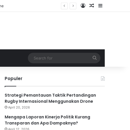
Log In
Random Article
Sidebar
Search
for
Populer
Strategi Pemantauan Taktik Pertandingan
Rugby Internasional Menggunakan Drone
April 20, 2026
Mengapa Laporan Kinerja Politik Kurang
Transparan dan Apa Dampaknya?
April 12, 2026