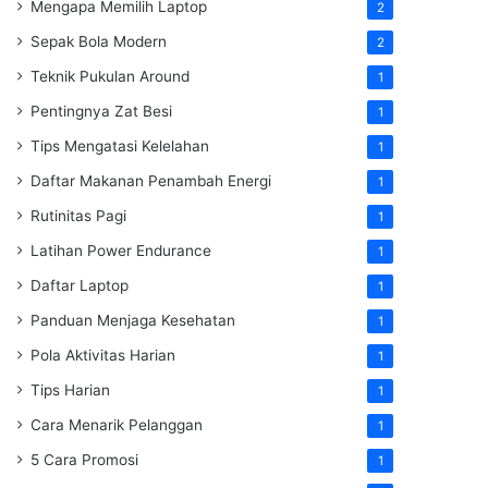
Mengapa Memilih Laptop
2
Sepak Bola Modern
2
Teknik Pukulan Around
1
Pentingnya Zat Besi
1
Tips Mengatasi Kelelahan
1
Daftar Makanan Penambah Energi
1
Rutinitas Pagi
1
Latihan Power Endurance
1
Daftar Laptop
1
Panduan Menjaga Kesehatan
1
Pola Aktivitas Harian
1
Tips Harian
1
Cara Menarik Pelanggan
1
5 Cara Promosi
1