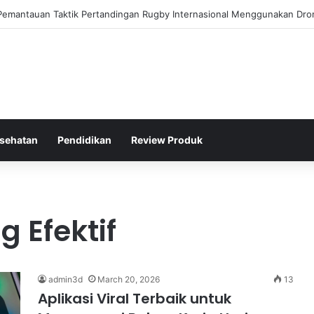
Laporan Kinerja Politik Kurang Transparan dan Apa Dampaknya?
sehatan
Pendidikan
Review Produk
g Efektif
admin3d
March 20, 2026
13
Aplikasi Viral Terbaik untuk