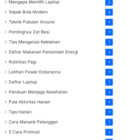
Mengapa Memilih Laptop
2
Sepak Bola Modern
2
Teknik Pukulan Around
1
Pentingnya Zat Besi
1
Tips Mengatasi Kelelahan
1
Daftar Makanan Penambah Energi
1
Rutinitas Pagi
1
Latihan Power Endurance
1
Daftar Laptop
1
Panduan Menjaga Kesehatan
1
Pola Aktivitas Harian
1
Tips Harian
1
Cara Menarik Pelanggan
1
5 Cara Promosi
1