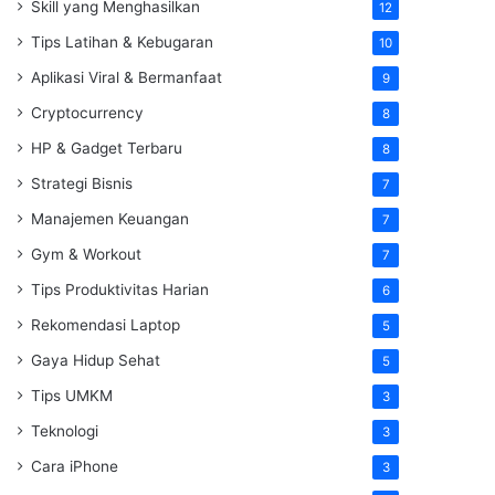
Skill yang Menghasilkan
12
Tips Latihan & Kebugaran
10
Aplikasi Viral & Bermanfaat
9
Cryptocurrency
8
HP & Gadget Terbaru
8
Strategi Bisnis
7
Manajemen Keuangan
7
Gym & Workout
7
Tips Produktivitas Harian
6
Rekomendasi Laptop
5
Gaya Hidup Sehat
5
Tips UMKM
3
Teknologi
3
Cara iPhone
3