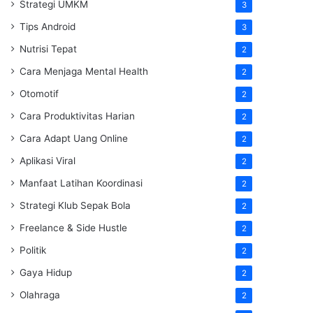
Strategi UMKM
3
Tips Android
3
Nutrisi Tepat
2
Cara Menjaga Mental Health
2
Otomotif
2
Cara Produktivitas Harian
2
Cara Adapt Uang Online
2
Aplikasi Viral
2
Manfaat Latihan Koordinasi
2
Strategi Klub Sepak Bola
2
Freelance & Side Hustle
2
Politik
2
Gaya Hidup
2
Olahraga
2