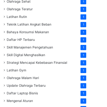
Olahraga Sehat
1
Olahraga Teratur
1
Latihan Rutin
1
Teknik Latihan Angkat Beban
1
Bahaya Konsumsi Makanan
1
Daftar HP Terbaru
1
Skill Manajemen Pengetahuan
1
Skill Digital Menghasilkan
1
Strategi Mencapai Kebebasan Finansial
1
Latihan Gym
1
Olahraga Malam Hari
1
Update Olahraga Terbaru
1
Daftar Laptop Bisnis
1
Mengenal Aturan
1