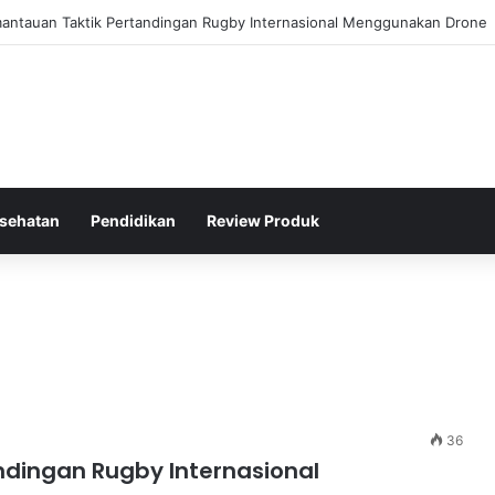
oran Kinerja Politik Kurang Transparan dan Apa Dampaknya?
sehatan
Pendidikan
Review Produk
36
ndingan Rugby Internasional