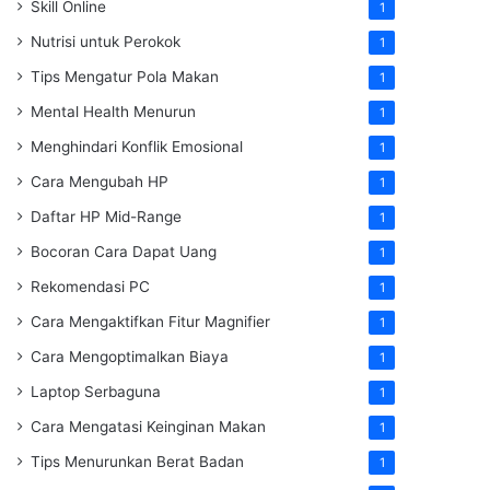
Skill Online
1
Nutrisi untuk Perokok
1
Tips Mengatur Pola Makan
1
Mental Health Menurun
1
Menghindari Konflik Emosional
1
Cara Mengubah HP
1
Daftar HP Mid-Range
1
Bocoran Cara Dapat Uang
1
Rekomendasi PC
1
Cara Mengaktifkan Fitur Magnifier
1
Cara Mengoptimalkan Biaya
1
Laptop Serbaguna
1
Cara Mengatasi Keinginan Makan
1
Tips Menurunkan Berat Badan
1