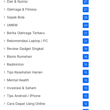
Diet & Nutrisi
27
Olahraga & Fitness
27
Sepak Bola
26
UMKM
24
Berita Olahraga Terbaru
21
Rekomendasi Laptop / PC
21
Review Gadget Singkat
19
Bisnis Rumahan
16
Badminton
15
Tips Kesehatan Harian
15
Mental Health
13
Investasi & Saham
13
Tips Android / iPhone
12
Cara Dapat Uang Online
12