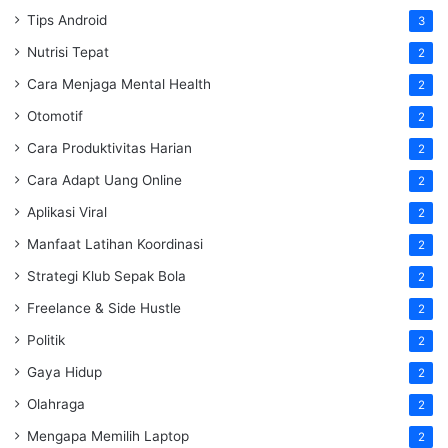
Tips Android
3
Nutrisi Tepat
2
Cara Menjaga Mental Health
2
Otomotif
2
Cara Produktivitas Harian
2
Cara Adapt Uang Online
2
Aplikasi Viral
2
Manfaat Latihan Koordinasi
2
Strategi Klub Sepak Bola
2
Freelance & Side Hustle
2
Politik
2
Gaya Hidup
2
Olahraga
2
Mengapa Memilih Laptop
2