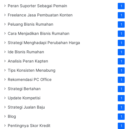
Peran Suporter Sebagai Pemain
1
Freelance Jasa Pembuatan Konten
1
Peluang Bisnis Rumahan
1
Cara Menjadikan Bisnis Rumahan
1
Strategi Menghadapi Perubahan Harga
1
Ide Bisnis Rumahan
1
Analisis Peran Kapten
1
Tips Konsisten Menabung
1
Rekomendasi PC Office
1
Strategi Bertahan
1
Update Kompetisi
1
Strategi Jualan Baju
1
Blog
1
Pentingnya Skor Kredit
1