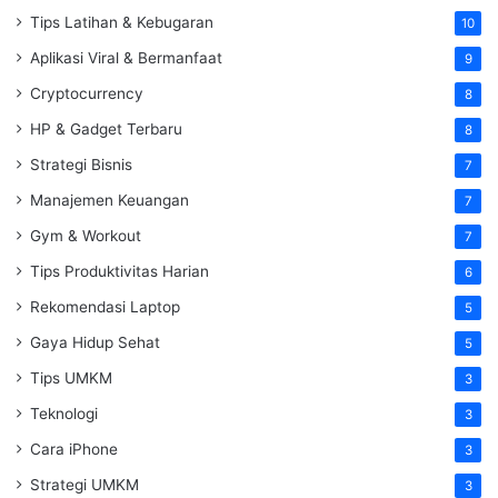
Tips Latihan & Kebugaran
10
Aplikasi Viral & Bermanfaat
9
Cryptocurrency
8
HP & Gadget Terbaru
8
Strategi Bisnis
7
Manajemen Keuangan
7
Gym & Workout
7
Tips Produktivitas Harian
6
Rekomendasi Laptop
5
Gaya Hidup Sehat
5
Tips UMKM
3
Teknologi
3
Cara iPhone
3
Strategi UMKM
3