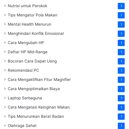
Nutrisi untuk Perokok
1
Tips Mengatur Pola Makan
1
Mental Health Menurun
1
Menghindari Konflik Emosional
1
Cara Mengubah HP
1
Daftar HP Mid-Range
1
Bocoran Cara Dapat Uang
1
Rekomendasi PC
1
Cara Mengaktifkan Fitur Magnifier
1
Cara Mengoptimalkan Biaya
1
Laptop Serbaguna
1
Cara Mengatasi Keinginan Makan
1
Tips Menurunkan Berat Badan
1
Olahraga Sehat
1