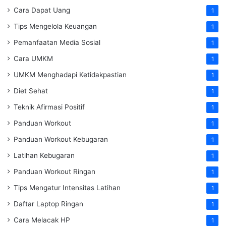
Cara Dapat Uang
1
Tips Mengelola Keuangan
1
Pemanfaatan Media Sosial
1
Cara UMKM
1
UMKM Menghadapi Ketidakpastian
1
Diet Sehat
1
Teknik Afirmasi Positif
1
Panduan Workout
1
Panduan Workout Kebugaran
1
Latihan Kebugaran
1
Panduan Workout Ringan
1
Tips Mengatur Intensitas Latihan
1
Daftar Laptop Ringan
1
Cara Melacak HP
1