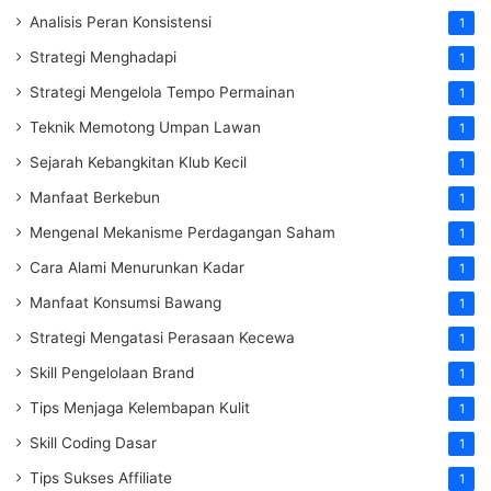
Analisis Peran Konsistensi
1
Strategi Menghadapi
1
Strategi Mengelola Tempo Permainan
1
Teknik Memotong Umpan Lawan
1
Sejarah Kebangkitan Klub Kecil
1
Manfaat Berkebun
1
Mengenal Mekanisme Perdagangan Saham
1
Cara Alami Menurunkan Kadar
1
Manfaat Konsumsi Bawang
1
Strategi Mengatasi Perasaan Kecewa
1
Skill Pengelolaan Brand
1
Tips Menjaga Kelembapan Kulit
1
Skill Coding Dasar
1
Tips Sukses Affiliate
1