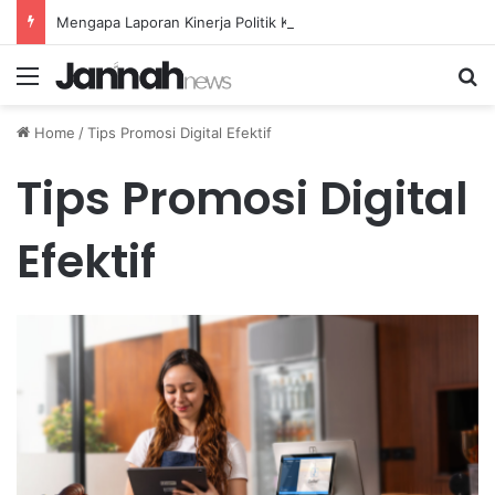
Mengapa Laporan Kinerja Politik Kurang Transparan dan Apa Dampaknya?
Menu
Se
Home
/
Tips Promosi Digital Efektif
Tips Promosi Digital
Efektif