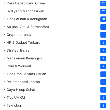
Cara Dapat Uang Online
12
Skill yang Menghasilkan
12
Tips Latihan & Kebugaran
10
Aplikasi Viral & Bermanfaat
9
Cryptocurrency
8
HP & Gadget Terbaru
8
Strategi Bisnis
7
Manajemen Keuangan
7
Gym & Workout
7
Tips Produktivitas Harian
6
Rekomendasi Laptop
5
Gaya Hidup Sehat
5
Tips UMKM
3
Teknologi
3