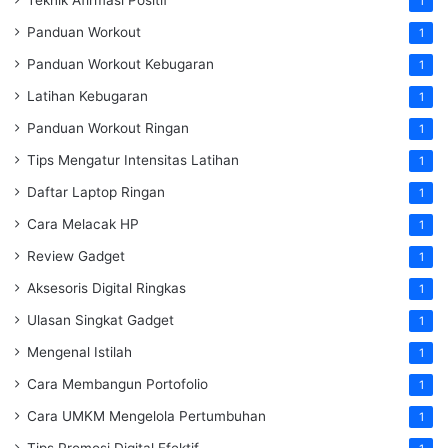
Teknik Afirmasi Positif
1
Panduan Workout
1
Panduan Workout Kebugaran
1
Latihan Kebugaran
1
Panduan Workout Ringan
1
Tips Mengatur Intensitas Latihan
1
Daftar Laptop Ringan
1
Cara Melacak HP
1
Review Gadget
1
Aksesoris Digital Ringkas
1
Ulasan Singkat Gadget
1
Mengenal Istilah
1
Cara Membangun Portofolio
1
Cara UMKM Mengelola Pertumbuhan
1