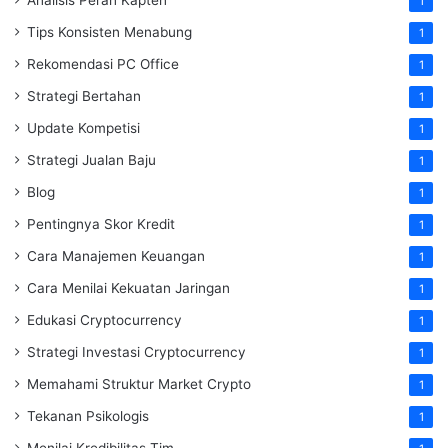
Analisis Peran Kapten
1
Tips Konsisten Menabung
1
Rekomendasi PC Office
1
Strategi Bertahan
1
Update Kompetisi
1
Strategi Jualan Baju
1
Blog
1
Pentingnya Skor Kredit
1
Cara Manajemen Keuangan
1
Cara Menilai Kekuatan Jaringan
1
Edukasi Cryptocurrency
1
Strategi Investasi Cryptocurrency
1
Memahami Struktur Market Crypto
1
Tekanan Psikologis
1