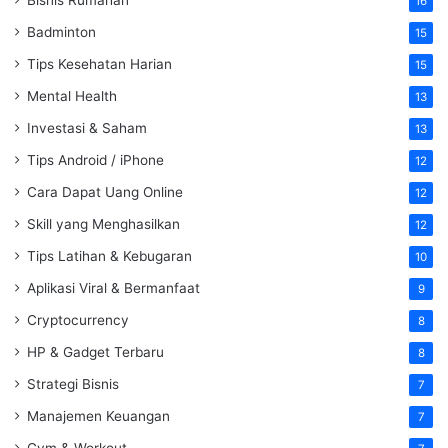
Bisnis Rumahan
16
Badminton
15
Tips Kesehatan Harian
15
Mental Health
13
Investasi & Saham
13
Tips Android / iPhone
12
Cara Dapat Uang Online
12
Skill yang Menghasilkan
12
Tips Latihan & Kebugaran
10
Aplikasi Viral & Bermanfaat
9
Cryptocurrency
8
HP & Gadget Terbaru
8
Strategi Bisnis
7
Manajemen Keuangan
7