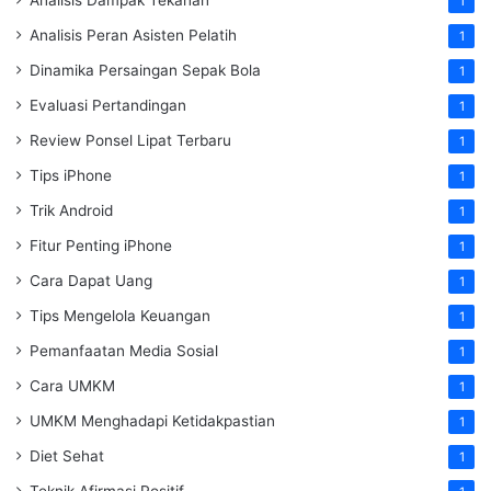
Analisis Dampak Tekanan
1
Analisis Peran Asisten Pelatih
1
Dinamika Persaingan Sepak Bola
1
Evaluasi Pertandingan
1
Review Ponsel Lipat Terbaru
1
Tips iPhone
1
Trik Android
1
Fitur Penting iPhone
1
Cara Dapat Uang
1
Tips Mengelola Keuangan
1
Pemanfaatan Media Sosial
1
Cara UMKM
1
UMKM Menghadapi Ketidakpastian
1
Diet Sehat
1