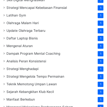
Skill Digital Menghasilkan
1
Strategi Mencapai Kebebasan Finansial
1
Latihan Gym
1
Olahraga Malam Hari
1
Update Olahraga Terbaru
1
Daftar Laptop Bisnis
1
Mengenal Aturan
1
Dampak Program Mental Coaching
1
Analisis Peran Konsistensi
1
Strategi Menghadapi
1
Strategi Mengelola Tempo Permainan
1
Teknik Memotong Umpan Lawan
1
Sejarah Kebangkitan Klub Kecil
1
Manfaat Berkebun
1