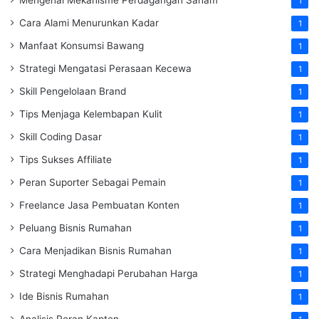
Mengenal Mekanisme Perdagangan Saham
1
Cara Alami Menurunkan Kadar
1
Manfaat Konsumsi Bawang
1
Strategi Mengatasi Perasaan Kecewa
1
Skill Pengelolaan Brand
1
Tips Menjaga Kelembapan Kulit
1
Skill Coding Dasar
1
Tips Sukses Affiliate
1
Peran Suporter Sebagai Pemain
1
Freelance Jasa Pembuatan Konten
1
Peluang Bisnis Rumahan
1
Cara Menjadikan Bisnis Rumahan
1
Strategi Menghadapi Perubahan Harga
1
Ide Bisnis Rumahan
1