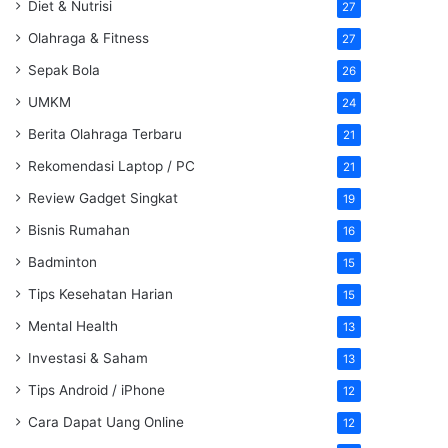
Diet & Nutrisi
27
Olahraga & Fitness
27
Sepak Bola
26
UMKM
24
Berita Olahraga Terbaru
21
Rekomendasi Laptop / PC
21
Review Gadget Singkat
19
Bisnis Rumahan
16
Badminton
15
Tips Kesehatan Harian
15
Mental Health
13
Investasi & Saham
13
Tips Android / iPhone
12
Cara Dapat Uang Online
12