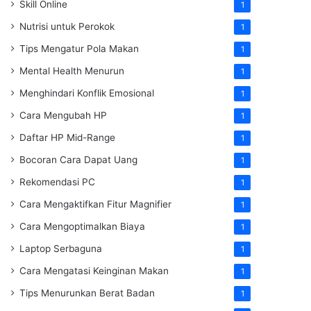
Skill Online
1
Nutrisi untuk Perokok
1
Tips Mengatur Pola Makan
1
Mental Health Menurun
1
Menghindari Konflik Emosional
1
Cara Mengubah HP
1
Daftar HP Mid-Range
1
Bocoran Cara Dapat Uang
1
Rekomendasi PC
1
Cara Mengaktifkan Fitur Magnifier
1
Cara Mengoptimalkan Biaya
1
Laptop Serbaguna
1
Cara Mengatasi Keinginan Makan
1
Tips Menurunkan Berat Badan
1