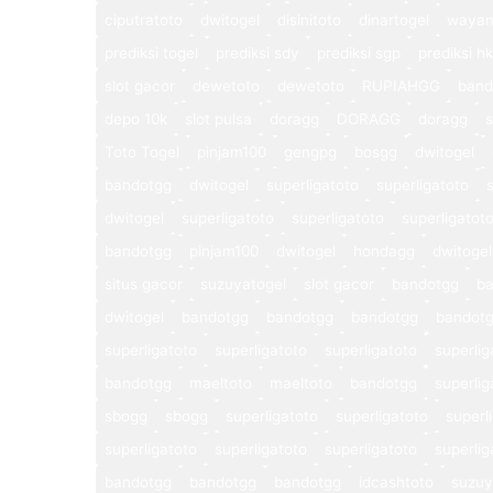
ciputratoto
dwitogel
disinitoto
dinartogel
wayan
prediksi togel
prediksi sdy
prediksi sgp
prediksi hk
slot gacor
dewetoto
dewetoto
RUPIAHGG
band
depo 10k
slot pulsa
doragg
DORAGG
doragg
s
Toto Togel
pinjam100
gengpg
bosgg
dwitogel
bandotgg
dwitogel
superligatoto
superligatoto
dwitogel
superligatoto
superligatoto
superligatot
bandotgg
pinjam100
dwitogel
hondagg
dwitogel
situs gacor
suzuyatogel
slot gacor
bandotgg
b
dwitogel
bandotgg
bandotgg
bandotgg
bandot
superligatoto
superligatoto
superligatoto
superlig
bandotgg
maeltoto
maeltoto
bandotgg
superlig
sbogg
sbogg
superligatoto
superligatoto
superl
superligatoto
superligatoto
superligatoto
superlig
bandotgg
bandotgg
bandotgg
idcashtoto
suzuy