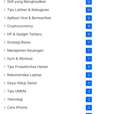
Skill yang Menghasilkan
12
Tips Latihan & Kebugaran
10
Aplikasi Viral & Bermanfaat
9
Cryptocurrency
8
HP & Gadget Terbaru
8
Strategi Bisnis
7
Manajemen Keuangan
7
Gym & Workout
7
Tips Produktivitas Harian
6
Rekomendasi Laptop
5
Gaya Hidup Sehat
5
Tips UMKM
3
Teknologi
3
Cara iPhone
3