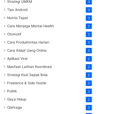
Strategi UMKM
3
Tips Android
3
Nutrisi Tepat
2
Cara Menjaga Mental Health
2
Otomotif
2
Cara Produktivitas Harian
2
Cara Adapt Uang Online
2
Aplikasi Viral
2
Manfaat Latihan Koordinasi
2
Strategi Klub Sepak Bola
2
Freelance & Side Hustle
2
Politik
2
Gaya Hidup
2
Olahraga
2