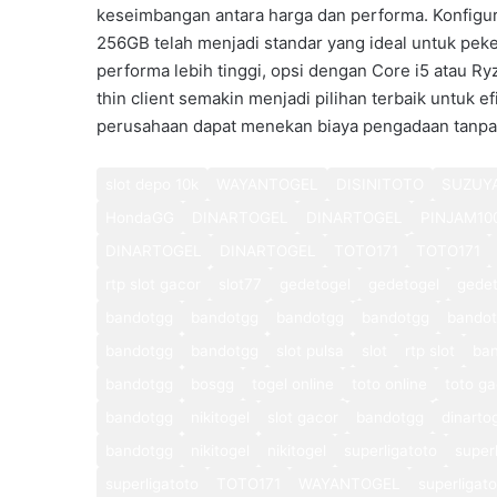
keseimbangan antara harga dan performa. Konfigur
256GB telah menjadi standar yang ideal untuk pe
performa lebih tinggi, opsi dengan Core i5 atau R
thin client semakin menjadi pilihan terbaik untuk 
perusahaan dapat menekan biaya pengadaan tanpa 
slot depo 10k
WAYANTOGEL
DISINITOTO
SUZUY
HondaGG
DINARTOGEL
DINARTOGEL
PINJAM10
DINARTOGEL
DINARTOGEL
TOTO171
TOTO171
rtp slot gacor
slot77
gedetogel
gedetogel
gedet
bandotgg
bandotgg
bandotgg
bandotgg
bando
bandotgg
bandotgg
slot pulsa
slot
rtp slot
ba
bandotgg
bosgg
togel online
toto online
toto ga
bandotgg
nikitogel
slot gacor
bandotgg
dinarto
bandotgg
nikitogel
nikitogel
superligatoto
super
superligatoto
TOTO171
WAYANTOGEL
superligat