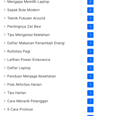
Mengapa Memilih Laptop
2
Sepak Bola Modern
2
Teknik Pukulan Around
1
Pentingnya Zat Besi
1
Tips Mengatasi Kelelahan
1
Daftar Makanan Penambah Energi
1
Rutinitas Pagi
1
Latihan Power Endurance
1
Daftar Laptop
1
Panduan Menjaga Kesehatan
1
Pola Aktivitas Harian
1
Tips Harian
1
Cara Menarik Pelanggan
1
5 Cara Promosi
1