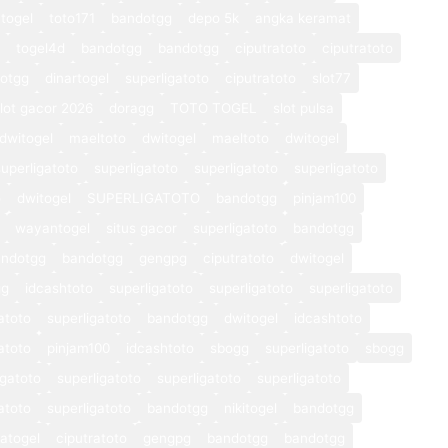
togel
toto171
bandotgg
depo 5k
angka keramat
togel4d
bandotgg
bandotgg
ciputratoto
ciputratoto
otgg
dinartogel
superligatoto
ciputratoto
slot77
lot gacor 2026
doragg
TOTO TOGEL
slot pulsa
dwitogel
maeltoto
dwitogel
maeltoto
dwitogel
superligatoto
superligatoto
superligatoto
superligatoto
o
dwitogel
SUPERLIGATOTO
bandotgg
pinjam100
wayantogel
situs gacor
superligatoto
bandotgg
andotgg
bandotgg
gengpg
ciputratoto
dwitogel
gg
idcashtoto
superligatoto
superligatoto
superligatoto
atoto
superligatoto
bandotgg
dwitogel
idcashtoto
atoto
pinjam100
idcashtoto
sbogg
superligatoto
sbogg
igatoto
superligatoto
superligatoto
superligatoto
atoto
superligatoto
bandotgg
nikitogel
bandotgg
atogel
ciputratoto
gengpg
bandotgg
bandotgg