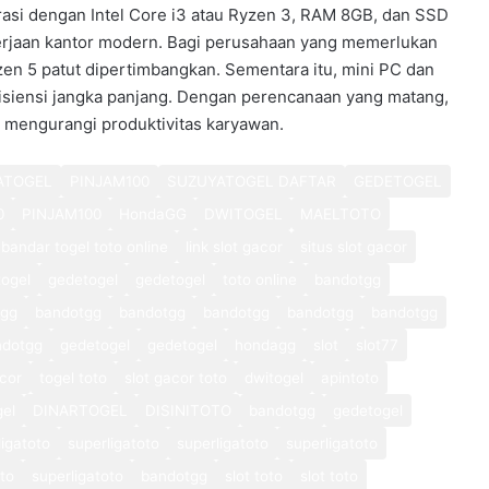
asi dengan Intel Core i3 atau Ryzen 3, RAM 8GB, dan SSD
kerjaan kantor modern. Bagi perusahaan yang memerlukan
yzen 5 patut dipertimbangkan. Sementara itu, mini PC dan
efisiensi jangka panjang. Dengan perencanaan yang matang,
mengurangi produktivitas karyawan.
ATOGEL
PINJAM100
SUZUYATOGEL DAFTAR
GEDETOGEL
0
PINJAM100
HondaGG
DWITOGEL
MAELTOTO
bandar togel toto online
link slot gacor
situs slot gacor
ogel
gedetogel
gedetogel
toto online
bandotgg
tgg
bandotgg
bandotgg
bandotgg
bandotgg
bandotgg
ndotgg
gedetogel
gedetogel
hondagg
slot
slot77
cor
togel toto
slot gacor toto
dwitogel
apintoto
gel
DINARTOGEL
DISINITOTO
bandotgg
gedetogel
ligatoto
superligatoto
superligatoto
superligatoto
oto
superligatoto
bandotgg
slot toto
slot toto