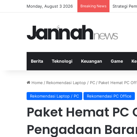
Monday, August 3 2026
Breaking News
Mengapa Lap
Berita
Teknologi
Keuangan
Game
Ke
Home
/
Rekomendasi Laptop / PC
/
Paket Hemat PC Offi
Rekomendasi Laptop / PC
Rekomendasi PC Office
Paket Hemat PC O
Pengadaan Baran