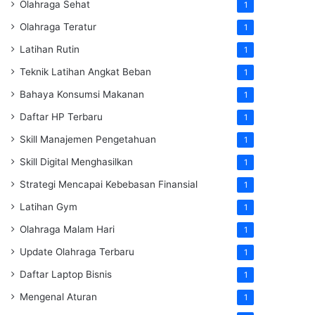
Olahraga Sehat
1
Olahraga Teratur
1
Latihan Rutin
1
Teknik Latihan Angkat Beban
1
Bahaya Konsumsi Makanan
1
Daftar HP Terbaru
1
Skill Manajemen Pengetahuan
1
Skill Digital Menghasilkan
1
Strategi Mencapai Kebebasan Finansial
1
Latihan Gym
1
Olahraga Malam Hari
1
Update Olahraga Terbaru
1
Daftar Laptop Bisnis
1
Mengenal Aturan
1