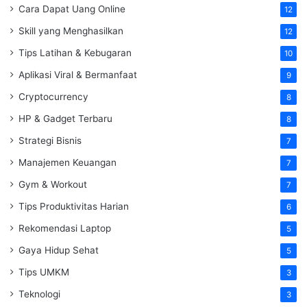
Cara Dapat Uang Online
12
Skill yang Menghasilkan
12
Tips Latihan & Kebugaran
10
Aplikasi Viral & Bermanfaat
9
Cryptocurrency
8
HP & Gadget Terbaru
8
Strategi Bisnis
7
Manajemen Keuangan
7
Gym & Workout
7
Tips Produktivitas Harian
6
Rekomendasi Laptop
5
Gaya Hidup Sehat
5
Tips UMKM
3
Teknologi
3