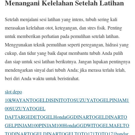
Menangani Kelelahan Setelah Latihan
Setelah menjalani sesi latihan yang intens, tubuh sering kali
merasakan kelelahan otot, ketegangan, dan stres fisik. Penting
untuk memberikan perhatian pada pemulihan setelah latihan.
Menggunakan teknik pemulihan seperti peregangan, hidrasi yang
cukup, dan tidur yang baik dapat membantu tubuh Anda pulih
dan siap untuk sesi latihan berikutnya. Jangan lupakan pentingnya
mendengarkan sinyal dari tubuh Anda; jika merasa terlalu lelah,
beri diri Anda waktu untuk beristirahat.
slot depo
10k
WAYANTOGEL
DISINITOTO
SUZUYATOGEL
PINJAM1
00
SUZUYATOGEL
DAFTAR
GEDETOGEL
HondaGG
DINARTOGEL
DINARTO
GEL
PINJAM100
PINJAM100
HondaGG
DWITOGEL
MAELTO
TO
DINARTOGEL
DINARTOGEL
TOTO171
TOTO171
bandar