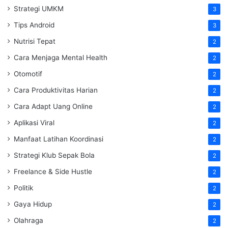
Strategi UMKM
3
Tips Android
3
Nutrisi Tepat
2
Cara Menjaga Mental Health
2
Otomotif
2
Cara Produktivitas Harian
2
Cara Adapt Uang Online
2
Aplikasi Viral
2
Manfaat Latihan Koordinasi
2
Strategi Klub Sepak Bola
2
Freelance & Side Hustle
2
Politik
2
Gaya Hidup
2
Olahraga
2