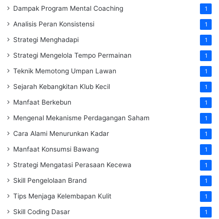
Dampak Program Mental Coaching
1
Analisis Peran Konsistensi
1
Strategi Menghadapi
1
Strategi Mengelola Tempo Permainan
1
Teknik Memotong Umpan Lawan
1
Sejarah Kebangkitan Klub Kecil
1
Manfaat Berkebun
1
Mengenal Mekanisme Perdagangan Saham
1
Cara Alami Menurunkan Kadar
1
Manfaat Konsumsi Bawang
1
Strategi Mengatasi Perasaan Kecewa
1
Skill Pengelolaan Brand
1
Tips Menjaga Kelembapan Kulit
1
Skill Coding Dasar
1