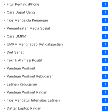
Fitur Penting iPhone
1
Cara Dapat Uang
1
Tips Mengelola Keuangan
1
Pemanfaatan Media Sosial
1
Cara UMKM
1
UMKM Menghadapi Ketidakpastian
1
Diet Sehat
1
Teknik Afirmasi Positif
1
Panduan Workout
1
Panduan Workout Kebugaran
1
Latihan Kebugaran
1
Panduan Workout Ringan
1
Tips Mengatur Intensitas Latihan
1
Daftar Laptop Ringan
1