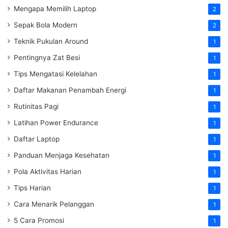
Mengapa Memilih Laptop
2
Sepak Bola Modern
2
Teknik Pukulan Around
1
Pentingnya Zat Besi
1
Tips Mengatasi Kelelahan
1
Daftar Makanan Penambah Energi
1
Rutinitas Pagi
1
Latihan Power Endurance
1
Daftar Laptop
1
Panduan Menjaga Kesehatan
1
Pola Aktivitas Harian
1
Tips Harian
1
Cara Menarik Pelanggan
1
5 Cara Promosi
1