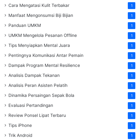
Cara Mengatasi Kulit Terbakar
1
Manfaat Mengonsumsi Biji Bijian
1
Panduan UMKM
1
UMKM Mengelola Pesanan Offline
1
Tips Menyiapkan Mental Juara
1
Pentingnya Komunikasi Antar Pemain
1
Dampak Program Mental Resilience
1
Analisis Dampak Tekanan
1
Analisis Peran Asisten Pelatih
1
Dinamika Persaingan Sepak Bola
1
Evaluasi Pertandingan
1
Review Ponsel Lipat Terbaru
1
Tips iPhone
1
Trik Android
1