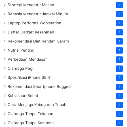
Strategi Mengatur Makan
1
Rahasia Mengatur Jadwal Minum
1
Laptop Performa Workstation
1
Daftar Gadget Kesehatan
1
Rekomendasi Diet Rendah Garam
1
Nutrisi Penting
1
Perbedaan Mendasar
1
Olahraga Pagi
1
Spesifikasi iPhone SE 4
1
Rekomendasi Smartphone Rugged
1
Kebiasaan Sehat
1
Cara Menjaga Kebugaran Tubuh
1
Olahraga Tanpa Tekanan
1
Olahraga Tanpa Kompetisi
1