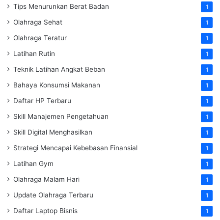
Tips Menurunkan Berat Badan
1
Olahraga Sehat
1
Olahraga Teratur
1
Latihan Rutin
1
Teknik Latihan Angkat Beban
1
Bahaya Konsumsi Makanan
1
Daftar HP Terbaru
1
Skill Manajemen Pengetahuan
1
Skill Digital Menghasilkan
1
Strategi Mencapai Kebebasan Finansial
1
Latihan Gym
1
Olahraga Malam Hari
1
Update Olahraga Terbaru
1
Daftar Laptop Bisnis
1