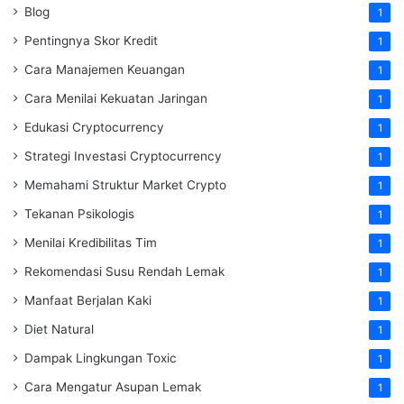
Blog
1
Pentingnya Skor Kredit
1
Cara Manajemen Keuangan
1
Cara Menilai Kekuatan Jaringan
1
Edukasi Cryptocurrency
1
Strategi Investasi Cryptocurrency
1
Memahami Struktur Market Crypto
1
Tekanan Psikologis
1
Menilai Kredibilitas Tim
1
Rekomendasi Susu Rendah Lemak
1
Manfaat Berjalan Kaki
1
Diet Natural
1
Dampak Lingkungan Toxic
1
Cara Mengatur Asupan Lemak
1