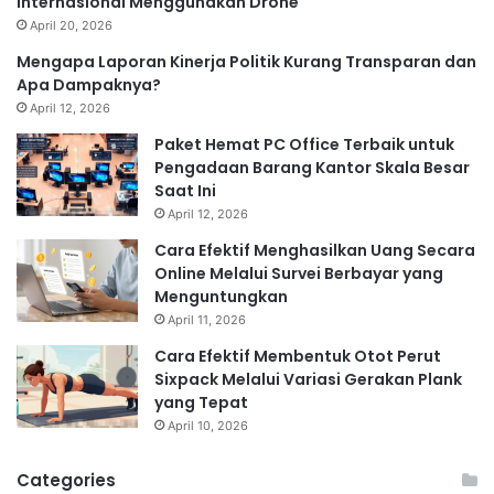
Internasional Menggunakan Drone
April 20, 2026
Mengapa Laporan Kinerja Politik Kurang Transparan dan
Apa Dampaknya?
April 12, 2026
Paket Hemat PC Office Terbaik untuk
Pengadaan Barang Kantor Skala Besar
Saat Ini
April 12, 2026
Cara Efektif Menghasilkan Uang Secara
Online Melalui Survei Berbayar yang
Menguntungkan
April 11, 2026
Cara Efektif Membentuk Otot Perut
Sixpack Melalui Variasi Gerakan Plank
yang Tepat
April 10, 2026
Categories