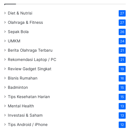
Diet & Nutrisi
27
Olahraga & Fitness
27
Sepak Bola
26
UMKM
24
Berita Olahraga Terbaru
21
Rekomendasi Laptop / PC
21
Review Gadget Singkat
19
Bisnis Rumahan
16
Badminton
15
Tips Kesehatan Harian
15
Mental Health
13
Investasi & Saham
13
Tips Android / iPhone
12