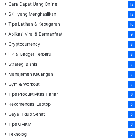
Cara Dapat Uang Online
12
Skill yang Menghasilkan
12
Tips Latihan & Kebugaran
10
Aplikasi Viral & Bermanfaat
9
Cryptocurrency
8
HP & Gadget Terbaru
8
Strategi Bisnis
7
Manajemen Keuangan
7
Gym & Workout
7
Tips Produktivitas Harian
6
Rekomendasi Laptop
5
Gaya Hidup Sehat
5
Tips UMKM
3
Teknologi
3