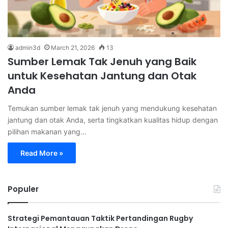
admin3d
March 21, 2026
13
Sumber Lemak Tak Jenuh yang Baik
untuk Kesehatan Jantung dan Otak
Anda
Temukan sumber lemak tak jenuh yang mendukung kesehatan
jantung dan otak Anda, serta tingkatkan kualitas hidup dengan
pilihan makanan yang…
Read More »
Populer
Strategi Pemantauan Taktik Pertandingan Rugby