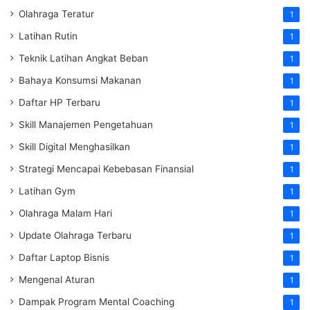
Olahraga Teratur
1
Latihan Rutin
1
Teknik Latihan Angkat Beban
1
Bahaya Konsumsi Makanan
1
Daftar HP Terbaru
1
Skill Manajemen Pengetahuan
1
Skill Digital Menghasilkan
1
Strategi Mencapai Kebebasan Finansial
1
Latihan Gym
1
Olahraga Malam Hari
1
Update Olahraga Terbaru
1
Daftar Laptop Bisnis
1
Mengenal Aturan
1
Dampak Program Mental Coaching
1