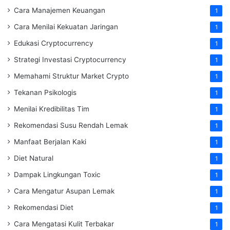
Cara Manajemen Keuangan
1
Cara Menilai Kekuatan Jaringan
1
Edukasi Cryptocurrency
1
Strategi Investasi Cryptocurrency
1
Memahami Struktur Market Crypto
1
Tekanan Psikologis
1
Menilai Kredibilitas Tim
1
Rekomendasi Susu Rendah Lemak
1
Manfaat Berjalan Kaki
1
Diet Natural
1
Dampak Lingkungan Toxic
1
Cara Mengatur Asupan Lemak
1
Rekomendasi Diet
1
Cara Mengatasi Kulit Terbakar
1