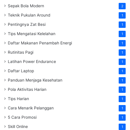
Sepak Bola Modern
2
Teknik Pukulan Around
1
Pentingnya Zat Besi
1
Tips Mengatasi Kelelahan
1
Daftar Makanan Penambah Energi
1
Rutinitas Pagi
1
Latihan Power Endurance
1
Daftar Laptop
1
Panduan Menjaga Kesehatan
1
Pola Aktivitas Harian
1
Tips Harian
1
Cara Menarik Pelanggan
1
5 Cara Promosi
1
Skill Online
1