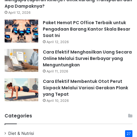
Apa Dampaknya?
April 12, 2026
Paket Hemat PC Office Terbaik untuk
Pengadaan Barang Kantor Skala Besar
Saat Ini
April 12, 2026
Cara Efektif Menghasilkan Uang Secara
Online Melalui Survei Berbayar yang
Menguntungkan
April 11, 2026
Cara Efektif Membentuk Otot Perut
Sixpack Melalui Variasi Gerakan Plank
yang Tepat
April 10, 2026
Categories
Diet & Nutrisi
27