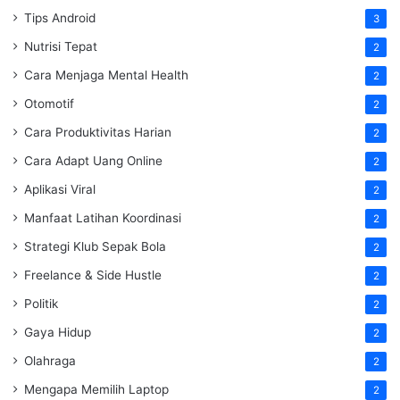
Tips Android
3
Nutrisi Tepat
2
Cara Menjaga Mental Health
2
Otomotif
2
Cara Produktivitas Harian
2
Cara Adapt Uang Online
2
Aplikasi Viral
2
Manfaat Latihan Koordinasi
2
Strategi Klub Sepak Bola
2
Freelance & Side Hustle
2
Politik
2
Gaya Hidup
2
Olahraga
2
Mengapa Memilih Laptop
2