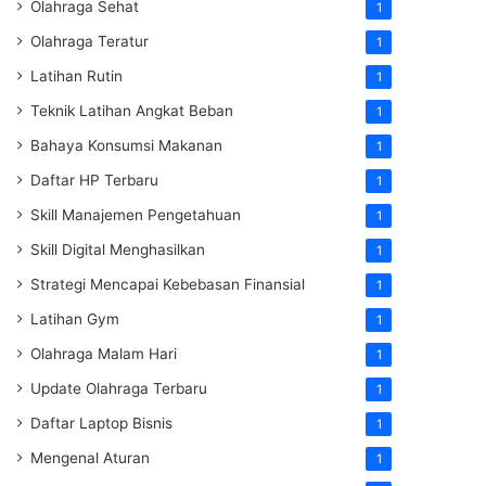
Olahraga Sehat
1
Olahraga Teratur
1
Latihan Rutin
1
Teknik Latihan Angkat Beban
1
Bahaya Konsumsi Makanan
1
Daftar HP Terbaru
1
Skill Manajemen Pengetahuan
1
Skill Digital Menghasilkan
1
Strategi Mencapai Kebebasan Finansial
1
Latihan Gym
1
Olahraga Malam Hari
1
Update Olahraga Terbaru
1
Daftar Laptop Bisnis
1
Mengenal Aturan
1