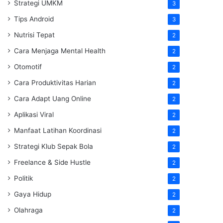
Strategi UMKM
3
Tips Android
3
Nutrisi Tepat
2
Cara Menjaga Mental Health
2
Otomotif
2
Cara Produktivitas Harian
2
Cara Adapt Uang Online
2
Aplikasi Viral
2
Manfaat Latihan Koordinasi
2
Strategi Klub Sepak Bola
2
Freelance & Side Hustle
2
Politik
2
Gaya Hidup
2
Olahraga
2