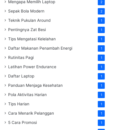
Mengapa Memilih Laptop
2
Sepak Bola Modern
2
Teknik Pukulan Around
1
Pentingnya Zat Besi
1
Tips Mengatasi Kelelahan
1
Daftar Makanan Penambah Energi
1
Rutinitas Pagi
1
Latihan Power Endurance
1
Daftar Laptop
1
Panduan Menjaga Kesehatan
1
Pola Aktivitas Harian
1
Tips Harian
1
Cara Menarik Pelanggan
1
5 Cara Promosi
1