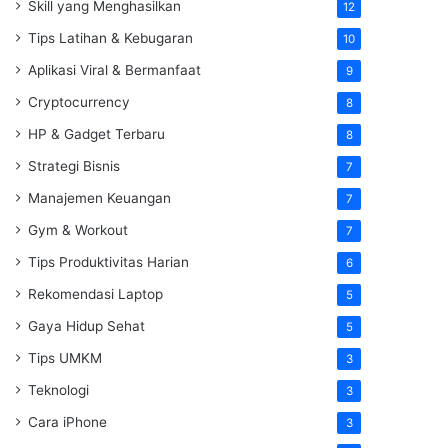
Skill yang Menghasilkan
12
Tips Latihan & Kebugaran
10
Aplikasi Viral & Bermanfaat
9
Cryptocurrency
8
HP & Gadget Terbaru
8
Strategi Bisnis
7
Manajemen Keuangan
7
Gym & Workout
7
Tips Produktivitas Harian
6
Rekomendasi Laptop
5
Gaya Hidup Sehat
5
Tips UMKM
3
Teknologi
3
Cara iPhone
3