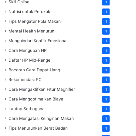
Skill Online
1
Nutrisi untuk Perokok
1
Tips Mengatur Pola Makan
1
Mental Health Menurun
1
Menghindari Konflik Emosional
1
Cara Mengubah HP
1
Daftar HP Mid-Range
1
Bocoran Cara Dapat Uang
1
Rekomendasi PC
1
Cara Mengaktifkan Fitur Magnifier
1
Cara Mengoptimalkan Biaya
1
Laptop Serbaguna
1
Cara Mengatasi Keinginan Makan
1
Tips Menurunkan Berat Badan
1