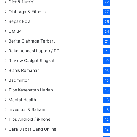
Diet & Nutrisi
27
Olahraga & Fitness
27
Sepak Bola
26
UMKM
24
Berita Olahraga Terbaru
21
Rekomendasi Laptop / PC
21
Review Gadget Singkat
19
Bisnis Rumahan
16
Badminton
15
Tips Kesehatan Harian
15
Mental Health
13
Investasi & Saham
13
Tips Android / iPhone
12
Cara Dapat Uang Online
12