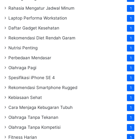
Rahasia Mengatur Jadwal Minum
1
Laptop Performa Workstation
1
Daftar Gadget Kesehatan
1
Rekomendasi Diet Rendah Garam
1
Nutrisi Penting
1
Perbedaan Mendasar
1
Olahraga Pagi
1
Spesifikasi iPhone SE 4
1
Rekomendasi Smartphone Rugged
1
Kebiasaan Sehat
1
Cara Menjaga Kebugaran Tubuh
1
Olahraga Tanpa Tekanan
1
Olahraga Tanpa Kompetisi
1
Fitness Harian
1