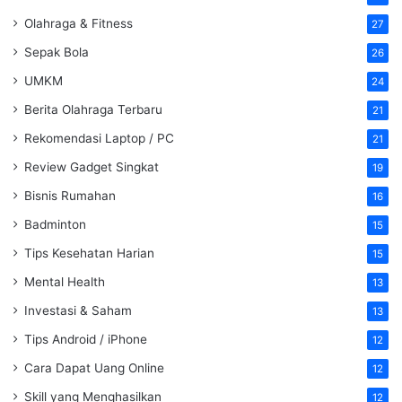
Olahraga & Fitness
27
Sepak Bola
26
UMKM
24
Berita Olahraga Terbaru
21
Rekomendasi Laptop / PC
21
Review Gadget Singkat
19
Bisnis Rumahan
16
Badminton
15
Tips Kesehatan Harian
15
Mental Health
13
Investasi & Saham
13
Tips Android / iPhone
12
Cara Dapat Uang Online
12
Skill yang Menghasilkan
12