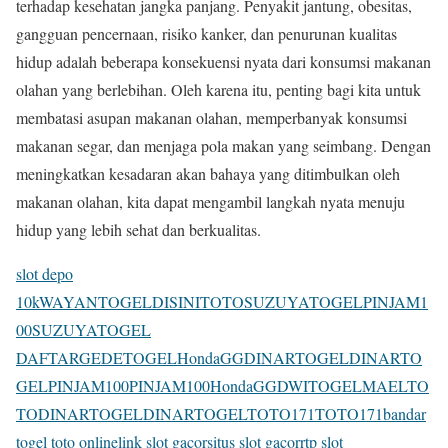
terhadap kesehatan jangka panjang. Penyakit jantung, obesitas,
gangguan pencernaan, risiko kanker, dan penurunan kualitas
hidup adalah beberapa konsekuensi nyata dari konsumsi makanan
olahan yang berlebihan. Oleh karena itu, penting bagi kita untuk
membatasi asupan makanan olahan, memperbanyak konsumsi
makanan segar, dan menjaga pola makan yang seimbang. Dengan
meningkatkan kesadaran akan bahaya yang ditimbulkan oleh
makanan olahan, kita dapat mengambil langkah nyata menuju
hidup yang lebih sehat dan berkualitas.
slot depo
10k
WAYANTOGEL
DISINITOTO
SUZUYATOGEL
PINJAM1
00
SUZUYATOGEL
DAFTAR
GEDETOGEL
HondaGG
DINARTOGEL
DINARTO
GEL
PINJAM100
PINJAM100
HondaGG
DWITOGEL
MAELTO
TO
DINARTOGEL
DINARTOGEL
TOTO171
TOTO171
bandar
togel toto online
link slot gacor
situs slot gacor
rtp slot