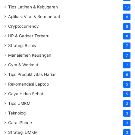
Tips Latihan & Kebugaran
10
Aplikasi Viral & Bermanfaat
9
Cryptocurrency
8
HP & Gadget Terbaru
8
Strategi Bisnis
7
Manajemen Keuangan
7
Gym & Workout
7
Tips Produktivitas Harian
6
Rekomendasi Laptop
5
Gaya Hidup Sehat
5
Tips UMKM
3
Teknologi
3
Cara iPhone
3
Strategi UMKM
3