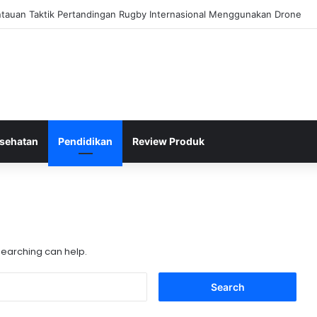
an Kinerja Politik Kurang Transparan dan Apa Dampaknya?
sehatan
Pendidikan
Review Produk
 searching can help.
Search
for: