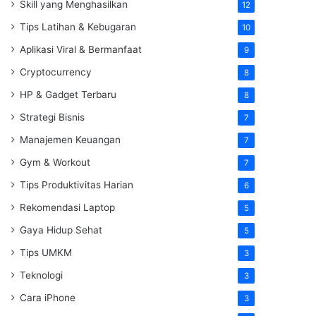
Skill yang Menghasilkan
12
Tips Latihan & Kebugaran
10
Aplikasi Viral & Bermanfaat
9
Cryptocurrency
8
HP & Gadget Terbaru
8
Strategi Bisnis
7
Manajemen Keuangan
7
Gym & Workout
7
Tips Produktivitas Harian
6
Rekomendasi Laptop
5
Gaya Hidup Sehat
5
Tips UMKM
3
Teknologi
3
Cara iPhone
3