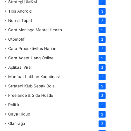
Strategi UMKM
3
Tips Android
3
Nutrisi Tepat
2
Cara Menjaga Mental Health
2
Otomotif
2
Cara Produktivitas Harian
2
Cara Adapt Uang Online
2
Aplikasi Viral
2
Manfaat Latihan Koordinasi
2
Strategi Klub Sepak Bola
2
Freelance & Side Hustle
2
Politik
2
Gaya Hidup
2
Olahraga
2