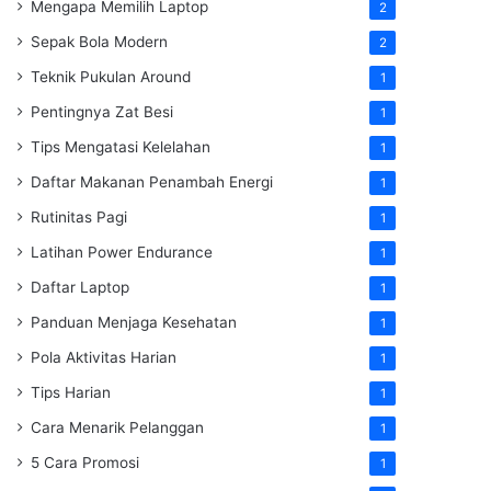
Mengapa Memilih Laptop
2
Sepak Bola Modern
2
Teknik Pukulan Around
1
Pentingnya Zat Besi
1
Tips Mengatasi Kelelahan
1
Daftar Makanan Penambah Energi
1
Rutinitas Pagi
1
Latihan Power Endurance
1
Daftar Laptop
1
Panduan Menjaga Kesehatan
1
Pola Aktivitas Harian
1
Tips Harian
1
Cara Menarik Pelanggan
1
5 Cara Promosi
1