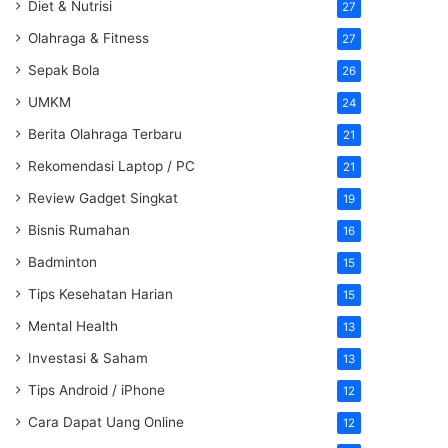
Diet & Nutrisi
27
Olahraga & Fitness
27
Sepak Bola
26
UMKM
24
Berita Olahraga Terbaru
21
Rekomendasi Laptop / PC
21
Review Gadget Singkat
19
Bisnis Rumahan
16
Badminton
15
Tips Kesehatan Harian
15
Mental Health
13
Investasi & Saham
13
Tips Android / iPhone
12
Cara Dapat Uang Online
12