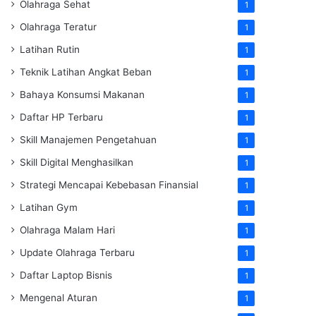
Olahraga Sehat
1
Olahraga Teratur
1
Latihan Rutin
1
Teknik Latihan Angkat Beban
1
Bahaya Konsumsi Makanan
1
Daftar HP Terbaru
1
Skill Manajemen Pengetahuan
1
Skill Digital Menghasilkan
1
Strategi Mencapai Kebebasan Finansial
1
Latihan Gym
1
Olahraga Malam Hari
1
Update Olahraga Terbaru
1
Daftar Laptop Bisnis
1
Mengenal Aturan
1