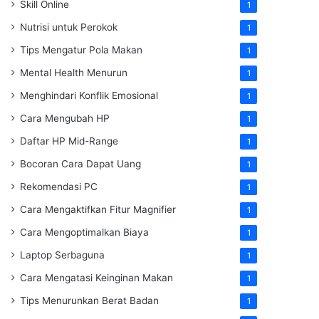
Skill Online
1
Nutrisi untuk Perokok
1
Tips Mengatur Pola Makan
1
Mental Health Menurun
1
Menghindari Konflik Emosional
1
Cara Mengubah HP
1
Daftar HP Mid-Range
1
Bocoran Cara Dapat Uang
1
Rekomendasi PC
1
Cara Mengaktifkan Fitur Magnifier
1
Cara Mengoptimalkan Biaya
1
Laptop Serbaguna
1
Cara Mengatasi Keinginan Makan
1
Tips Menurunkan Berat Badan
1