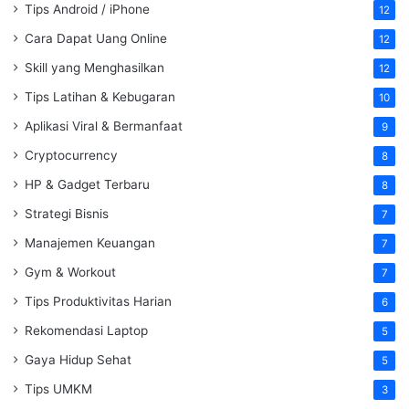
Tips Android / iPhone
12
Cara Dapat Uang Online
12
Skill yang Menghasilkan
12
Tips Latihan & Kebugaran
10
Aplikasi Viral & Bermanfaat
9
Cryptocurrency
8
HP & Gadget Terbaru
8
Strategi Bisnis
7
Manajemen Keuangan
7
Gym & Workout
7
Tips Produktivitas Harian
6
Rekomendasi Laptop
5
Gaya Hidup Sehat
5
Tips UMKM
3