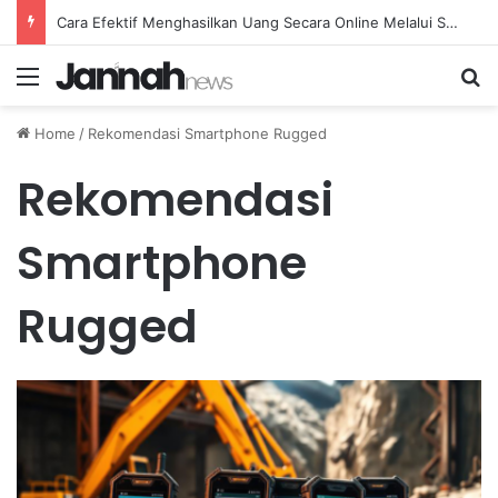
Cara Efektif Menghasilkan Uang Secara Online Melalui Survei Berbayar yang Menguntungkan
Menu
Se
Home
/
Rekomendasi Smartphone Rugged
Rekomendasi
Smartphone
Rugged