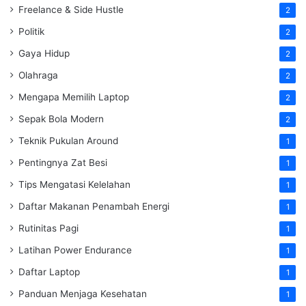
Freelance & Side Hustle
2
Politik
2
Gaya Hidup
2
Olahraga
2
Mengapa Memilih Laptop
2
Sepak Bola Modern
2
Teknik Pukulan Around
1
Pentingnya Zat Besi
1
Tips Mengatasi Kelelahan
1
Daftar Makanan Penambah Energi
1
Rutinitas Pagi
1
Latihan Power Endurance
1
Daftar Laptop
1
Panduan Menjaga Kesehatan
1