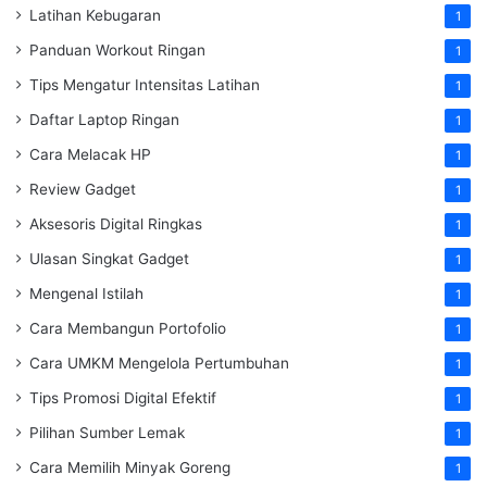
Latihan Kebugaran
1
Panduan Workout Ringan
1
Tips Mengatur Intensitas Latihan
1
Daftar Laptop Ringan
1
Cara Melacak HP
1
Review Gadget
1
Aksesoris Digital Ringkas
1
Ulasan Singkat Gadget
1
Mengenal Istilah
1
Cara Membangun Portofolio
1
Cara UMKM Mengelola Pertumbuhan
1
Tips Promosi Digital Efektif
1
Pilihan Sumber Lemak
1
Cara Memilih Minyak Goreng
1