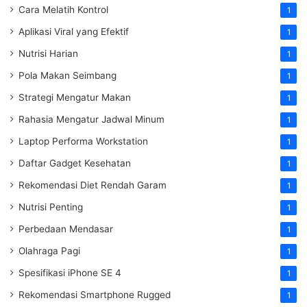
Cara Melatih Kontrol
1
Aplikasi Viral yang Efektif
1
Nutrisi Harian
1
Pola Makan Seimbang
1
Strategi Mengatur Makan
1
Rahasia Mengatur Jadwal Minum
1
Laptop Performa Workstation
1
Daftar Gadget Kesehatan
1
Rekomendasi Diet Rendah Garam
1
Nutrisi Penting
1
Perbedaan Mendasar
1
Olahraga Pagi
1
Spesifikasi iPhone SE 4
1
Rekomendasi Smartphone Rugged
1