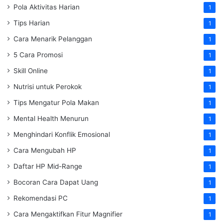
Pola Aktivitas Harian
1
Tips Harian
1
Cara Menarik Pelanggan
1
5 Cara Promosi
1
Skill Online
1
Nutrisi untuk Perokok
1
Tips Mengatur Pola Makan
1
Mental Health Menurun
1
Menghindari Konflik Emosional
1
Cara Mengubah HP
1
Daftar HP Mid-Range
1
Bocoran Cara Dapat Uang
1
Rekomendasi PC
1
Cara Mengaktifkan Fitur Magnifier
1