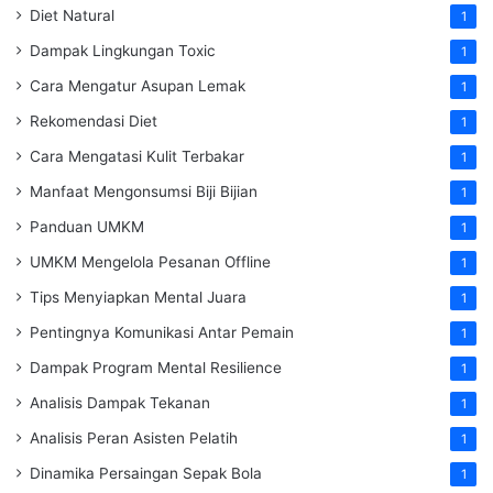
Diet Natural
1
Dampak Lingkungan Toxic
1
Cara Mengatur Asupan Lemak
1
Rekomendasi Diet
1
Cara Mengatasi Kulit Terbakar
1
Manfaat Mengonsumsi Biji Bijian
1
Panduan UMKM
1
UMKM Mengelola Pesanan Offline
1
Tips Menyiapkan Mental Juara
1
Pentingnya Komunikasi Antar Pemain
1
Dampak Program Mental Resilience
1
Analisis Dampak Tekanan
1
Analisis Peran Asisten Pelatih
1
Dinamika Persaingan Sepak Bola
1