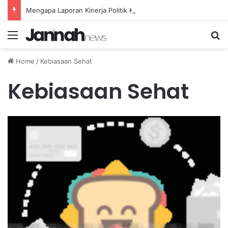
Mengapa Laporan Kinerja Politik Kurang Transparan dan Apa Dampaknya?
Menu
Se
Home
/
Kebiasaan Sehat
Kebiasaan Sehat